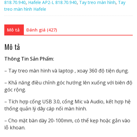
818.70.940
,
Hafele AP2-L 818.70.940
,
Tay treo màn hình
,
Tay
AP2-
treo màn hình Hafele
L
-
818.70.940
Mô tả
Đánh giá (427)
số
lượng
Mô tả
Thông Tin Sản Phẩm:
– Tay treo màn hình và laptop , xoay 360 độ tiện dụng.
– Khả năng điều chỉnh góc hướng lên xuống với biên độ
góc rộng.
– Tích hợp cổng USB 3.0, cổng Mic và Audio, kết hợp hệ
thống quản lý dây cáp nối màn hình.
– Cho mặt bàn dày 20-100mm, có thể kẹp hoặc gắn vào
lỗ khoan.