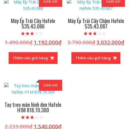
GIẢM GIÁ!
GIẢM GIÁ!
Máy Ép Trái Cây Hafele
Máy Ép Trái Cây Chậm Hafele
535.43.086
535.43.087
Được
Được
1.490.000
₫
1.192.000
₫
3.790.000
₫
3.032.000
₫
Giá
Giá
Giá
Gi
xếp
xếp
hạng
hạng
gốc
hiện
gốc
hi
2.55
2.56
5 sao
5 sao
là:
tại
là:
tạ
Thêm vào giỏ hàng
Thêm vào giỏ hàng
1.490.000₫.
là:
3.790.000₫.
là
1.192.000₫.
3.
GIẢM GIÁ!
Tay treo màn hình đơn Hafele
H1M 818.70.300
Được
2.233.000
₫
1.540.000
₫
Giá
Giá
xếp