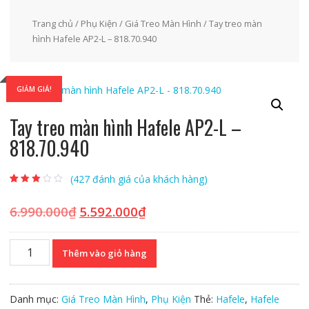
Trang chủ
/
Phụ Kiện
/
Giá Treo Màn Hình
/ Tay treo màn
hình Hafele AP2-L – 818.70.940
GIẢM GIÁ!
Tay treo màn hình Hafele AP2-L –
818.70.940
(
427
đánh giá của khách hàng)
2.84
153
trên
5 dựa
trên
đánh
6.990.000
₫
5.592.000
₫
Giá
Giá
giá
gốc
hiện
là:
tại
Tay
Thêm vào giỏ hàng
6.990.000₫.
là:
treo
5.592.000₫.
màn
hình
Danh mục:
Giá Treo Màn Hình
,
Phụ Kiện
Thẻ:
Hafele
,
Hafele
Hafele