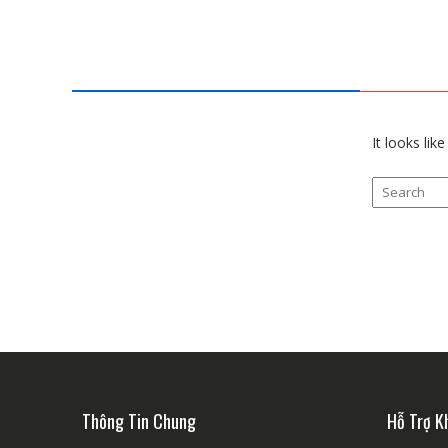
It looks lik
Thông Tin Chung
Hỗ Trợ K