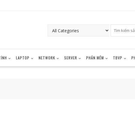
TÍNH
LAPTOP
NETWORK
SERVER
PHẦN MỀM
TBVP
P