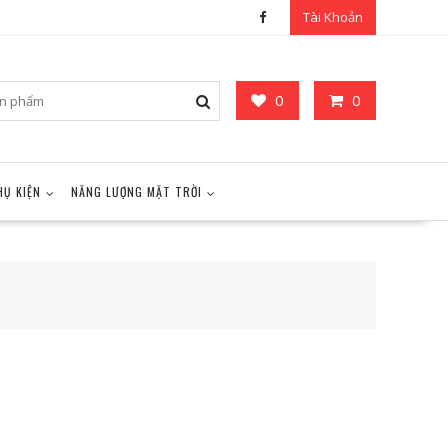
Tài Khoản
0
0
HỤ KIỆN
NĂNG LƯỢNG MẶT TRỜI