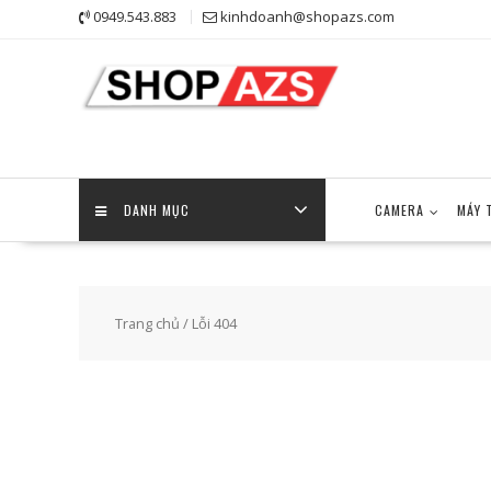
Skip
0949.543.883
kinhdoanh@shopazs.com
to
content
DANH MỤC
CAMERA
MÁY 
Trang chủ
/ Lỗi 404