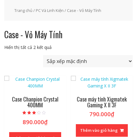
Trang chủ
/
PC Và Linh Kiện
/ Case - Vỏ Máy Tính
Case - Vỏ Máy Tính
Hiển thị tất cả 2 kết quả
Case Chanpion Crystal
Case máy tính Xigmatek
400MM
Gaming X II 3F
790.000
₫
Được
890.000
₫
xếp hạng
2.96
5 sao
Thêm vào giỏ hàng