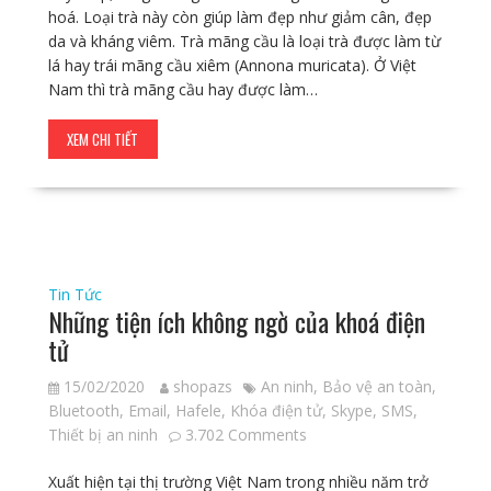
hoá. Loại trà này còn giúp làm đẹp như giảm cân, đẹp
da và kháng viêm. Trà mãng cầu là loại trà được làm từ
lá hay trái mãng cầu xiêm (Annona muricata). Ở Việt
Nam thì trà mãng cầu hay được làm…
XEM CHI TIẾT
Tin Tức
Những tiện ích không ngờ của khoá điện
tử
15/02/2020
shopazs
An ninh
,
Bảo vệ an toàn
,
Bluetooth
,
Email
,
Hafele
,
Khóa điện tử
,
Skype
,
SMS
,
Thiết bị an ninh
3.702 Comments
Xuất hiện tại thị trường Việt Nam trong nhiều năm trở