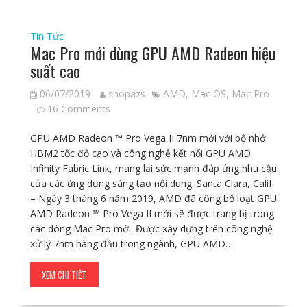
Tin Tức
Mac Pro mới dùng GPU AMD Radeon hiệu
suất cao
06/07/2019
shopazs
AMD
,
Mac OS
,
Mac Pro
16 Comments
GPU AMD Radeon ™ Pro Vega II 7nm mới với bộ nhớ
HBM2 tốc độ cao và công nghệ kết nối GPU AMD
Infinity Fabric Link, mang lại sức mạnh đáp ứng nhu cầu
của các ứng dụng sáng tạo nội dung. Santa Clara, Calif.
– Ngày 3 tháng 6 năm 2019, AMD đã công bố loạt GPU
AMD Radeon ™ Pro Vega II mới sẽ được trang bị trong
các dòng Mac Pro mới. Được xây dựng trên công nghệ
xử lý 7nm hàng đầu trong ngành, GPU AMD…
XEM CHI TIẾT