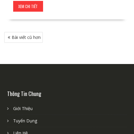
XEM CHI TIẾT
Điều
Bài viết cũ hơn
hướng
bài
viết
Thông Tin Chung
Giới Thiệu
Tuyển Dụng
Liên Hệ