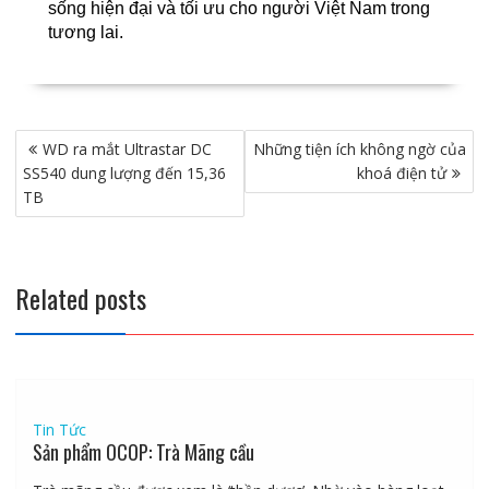
sống hiện đại và tối ưu cho người Việt Nam trong
tương lai.
Điều
WD ra mắt Ultrastar DC
Những tiện ích không ngờ của
hướng
SS540 dung lượng đến 15,36
khoá điện tử
bài
TB
viết
Related posts
Tin Tức
Sản phẩm OCOP: Trà Mãng cầu