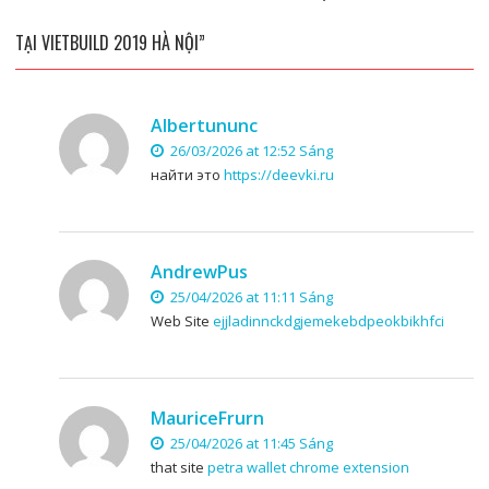
TẠI VIETBUILD 2019 HÀ NỘI”
Albertununc
26/03/2026 at 12:52 Sáng
найти это
https://deevki.ru
AndrewPus
25/04/2026 at 11:11 Sáng
Web Site
ejjladinnckdgjemekebdpeokbikhfci
MauriceFrurn
25/04/2026 at 11:45 Sáng
that site
petra wallet chrome extension