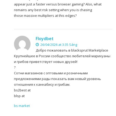
appear just a faster versus browser gaming? Also, what
remains any best risk setting when you is chasing
those massive multipliers at this edges?
Floydbet
26/04/2026 at 3:35 Sáng
Добро пожаловать в blacksprut Marketplace
Крупнейшее в России сообщество любителей марихуаны
и грибов приветствует новых друзей!
?
Сотни магазинов с оптовыми и розничными
предложениями рады показать вам новый уровень
отношения к каннабису и грибам.
bs2best at
blsp at
bs market