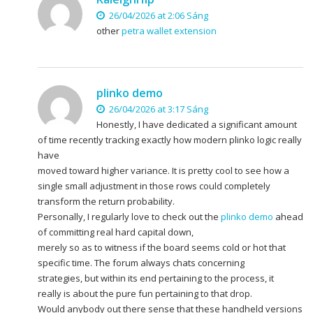
26/04/2026 at 2:06 Sáng
other
petra wallet extension
plinko demo
26/04/2026 at 3:17 Sáng
Honestly, I have dedicated a significant amount
of time recently tracking exactly how modern plinko logic really
have
moved toward higher variance. It is pretty cool to see how a
single small adjustment in those rows could completely
transform the return probability.
Personally, I regularly love to check out the
plinko demo
ahead
of committing real hard capital down,
merely so as to witness if the board seems cold or hot that
specific time. The forum always chats concerning
strategies, but within its end pertaining to the process, it
really is about the pure fun pertaining to that drop.
Would anybody out there sense that these handheld versions