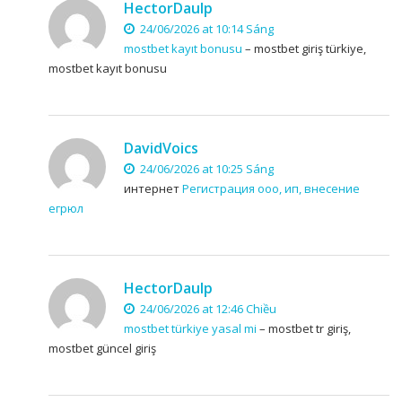
HectorDaulp
24/06/2026 at 10:14 Sáng
mostbet kayıt bonusu
– mostbet giriş türkiye,
mostbet kayıt bonusu
DavidVoics
24/06/2026 at 10:25 Sáng
интернет
Регистрация ооо, ип, внесение
егрюл
HectorDaulp
24/06/2026 at 12:46 Chiều
mostbet türkiye yasal mi
– mostbet tr giriş,
mostbet güncel giriş