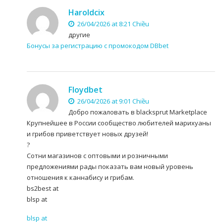
Haroldcix
26/04/2026 at 8:21 Chiều
другие
Бонусы за регистрацию с промокодом DBbet
Floydbet
26/04/2026 at 9:01 Chiều
Добро пожаловать в blacksprut Marketplace
Крупнейшее в России сообщество любителей марихуаны
и грибов приветствует новых друзей!
?
Сотни магазинов с оптовыми и розничными
предложениями рады показать вам новый уровень
отношения к каннабису и грибам.
bs2best at
blsp at
blsp at