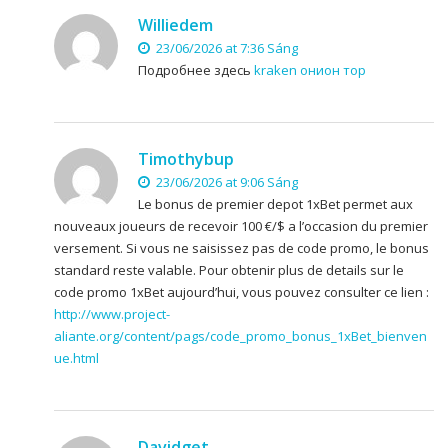
Williedem
23/06/2026 at 7:36 Sáng
Подробнее здесь
kraken онион тор
Timothybup
23/06/2026 at 9:06 Sáng
Le bonus de premier depot 1xBet permet aux
nouveaux joueurs de recevoir 100 €/$ a l’occasion du premier
versement. Si vous ne saisissez pas de code promo, le bonus
standard reste valable. Pour obtenir plus de details sur le
code promo 1xBet aujourd’hui, vous pouvez consulter ce lien :
http://www.project-
aliante.org/content/pags/code_promo_bonus_1xBet_bienven
ue.html
Davidget