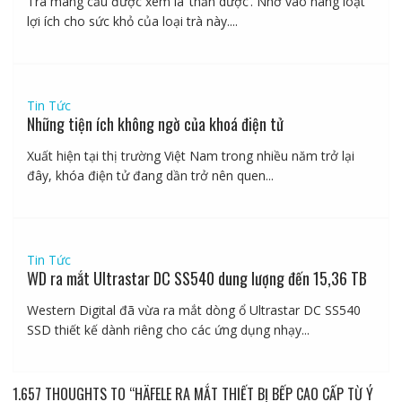
Trà mãng cầu được xem là ‘thần dược’. Nhờ vào hàng loạt
lợi ích cho sức khỏ của loại trà này....
Tin Tức
Những tiện ích không ngờ của khoá điện tử
Xuất hiện tại thị trường Việt Nam trong nhiều năm trở lại
đây, khóa điện tử đang dần trở nên quen...
Tin Tức
WD ra mắt Ultrastar DC SS540 dung lượng đến 15,36 TB
Western Digital đã vừa ra mắt dòng ổ Ultrastar DC SS540
SSD thiết kế dành riêng cho các ứng dụng nhạy...
1.657 THOUGHTS TO “HÄFELE RA MẮT THIẾT BỊ BẾP CAO CẤP TỪ Ý