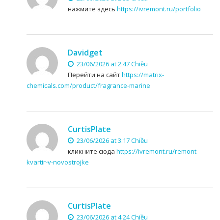
нажмите здесь
https://ivremont.ru/portfolio
Davidget
23/06/2026 at 2:47 Chiều
Перейти на сайт
https://matrix-
chemicals.com/product/fragrance-marine
CurtisPlate
23/06/2026 at 3:17 Chiều
кликните сюда
https://ivremont.ru/remont-
kvartir-v-novostrojke
CurtisPlate
23/06/2026 at 4:24 Chiều