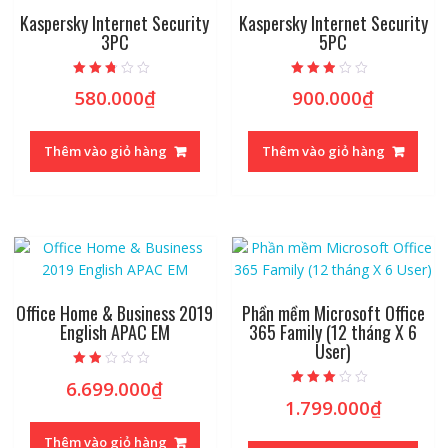
Kaspersky Internet Security
Kaspersky Internet Security
3PC
5PC
Được
Được
580.000
₫
900.000
₫
xếp
xếp
hạng
hạng
2.53
2.62
5 sao
5 sao
Thêm vào giỏ hàng
Thêm vào giỏ hàng
Office Home & Business 2019
Phần mềm Microsoft Office
English APAC EM
365 Family (12 tháng X 6
User)
Được
6.699.000
₫
xếp
Được
hạng
1.799.000
₫
xếp
1.67
hạng
5
2.72
sao
Thêm vào giỏ hàng
5 sao