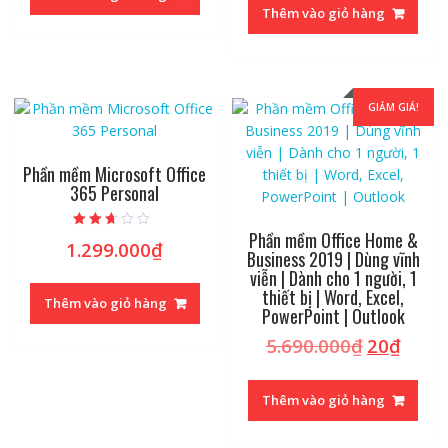
Thêm vào giỏ hàng
GIẢM GIÁ!
Phần mềm Microsoft Office
365 Personal
Phần mềm Office Home &
Được
1.299.000
₫
xếp
Business 2019 | Dùng vĩnh
hạng
viễn | Dành cho 1 người, 1
2.44
5 sao
thiết bị | Word, Excel,
Thêm vào giỏ hàng
PowerPoint | Outlook
5.690.000
₫
20
₫
Giá
Giá
gốc
hiện
là:
tại
Thêm vào giỏ hàng
5.690.000₫
là:
20₫.