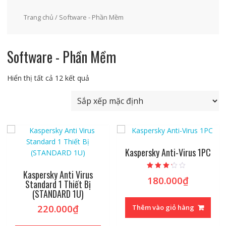
Trang chủ
/ Software - Phần Mềm
Software - Phần Mềm
Hiển thị tất cả 12 kết quả
Kaspersky Anti-Virus 1PC
Kaspersky Anti Virus
Được
180.000
₫
xếp hạng
Standard 1 Thiết Bị
2.97
(STANDARD 1U)
5 sao
220.000
₫
Thêm vào giỏ hàng