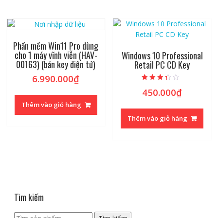
Phần mềm Win11 Pro dùng
cho 1 máy vĩnh viễn (HAV-
Windows 10 Professional
00163) (bản key điện tử)
Retail PC CD Key
6.990.000
₫
Được xếp
450.000
₫
hạng
3.06
Thêm vào giỏ hàng
5 sao
Thêm vào giỏ hàng
Tìm kiếm
Tìm