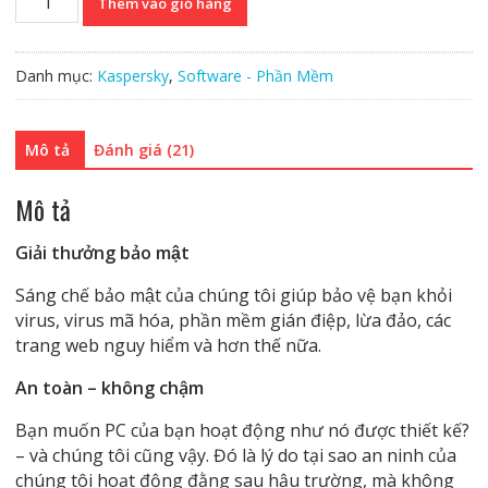
Thêm vào giỏ hàng
Anti-
Virus
3PC
Danh mục:
Kaspersky
,
Software - Phần Mềm
số
lượng
Mô tả
Đánh giá (21)
Mô tả
Giải thưởng bảo mật
Sáng chế bảo mật của chúng tôi giúp bảo vệ bạn khỏi
virus, virus mã hóa, phần mềm gián điệp, lừa đảo, các
trang web nguy hiểm và hơn thế nữa.
An toàn – không chậm
Bạn muốn PC của bạn hoạt động như nó được thiết kế?
– và chúng tôi cũng vậy. Đó là lý do tại sao an ninh của
chúng tôi hoạt động đằng sau hậu trường, mà không