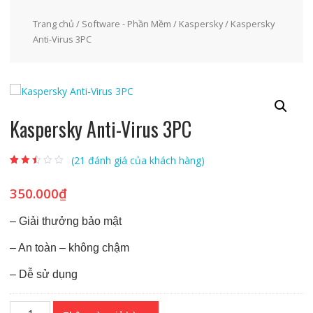
Trang chủ
/
Software - Phần Mềm
/
Kaspersky
/ Kaspersky
Anti-Virus 3PC
Kaspersky Anti-Virus 3PC
(
21
đánh giá của khách hàng)
2.28
18
trên 5
dựa
350.000
₫
trên
đánh
giá
– Giải thưởng bảo mật
– An toàn – không chậm
– Dễ sử dụng
Kaspersky