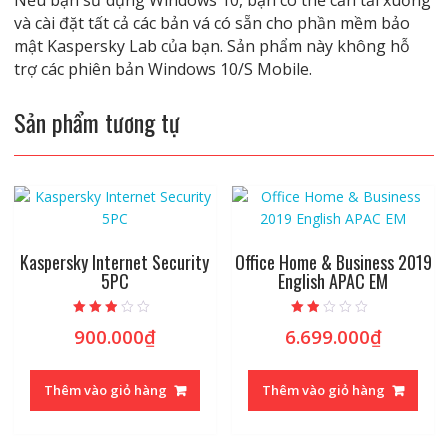
Nếu bạn sử dụng Windows 10, bạn có thể cần tải xuống
và cài đặt tất cả các bản vá có sẵn cho phần mềm bảo
mật Kaspersky Lab của bạn. Sản phẩm này không hỗ
trợ các phiên bản Windows 10/S Mobile.
Sản phẩm tương tự
Kaspersky Internet Security
Office Home & Business 2019
5PC
English APAC EM
Được
Được
900.000
₫
6.699.000
₫
xếp
xếp
hạng
hạng
2.63
1.67
5 sao
5
sao
Thêm vào giỏ hàng
Thêm vào giỏ hàng