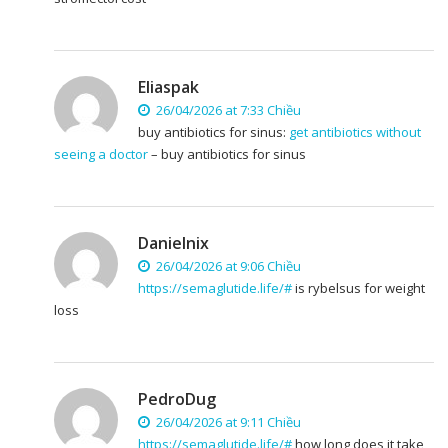
Eliaspak
26/04/2026 at 7:33 Chiều
buy antibiotics for sinus:
get antibiotics without
seeing a doctor
– buy antibiotics for sinus
Danielnix
26/04/2026 at 9:06 Chiều
https://semaglutide.life/#
is rybelsus for weight
loss
PedroDug
26/04/2026 at 9:11 Chiều
https://semaglutide.life/#
how long does it take