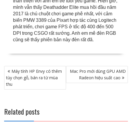
thân thiện với anh em trẻ tuổi yêu game. Hiện giờ,
mình vẫn thấy Deathadder Elite mua hồi đầu năm
2017 là chú chuột chơi game phê nhất, với cảm
biến PMW 3389 của Pixart hợp tác cùng Logitech
phát triển, chơi game FPS ở tốc độ 400 đến 500
DPI trong CSGO rất sướng. Anh em mê đèn RGB
cũng sẽ thấy phiên bản này đèn rất đã.
Điều
Máy tính HP Envy có thêm
Mac Pro mới dùng GPU AMD
hướng
tùy chọn gỗ, bán ra từ mùa
Radeon hiệu suất cao
bài
thu
viết
Related posts