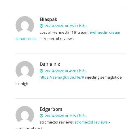
Eliaspak
26/04/2026 at 2:51 Chiều
cost of ivermectin 1% cream:
ivermectin cream
canada cost
– stromectol reviews
Danielnix
26/04/2026 at 4:28 Chiều
https://semaglutide.life/#
injecting semaglutide
in thigh
Edgarbom
26/04/2026 at 7:15 Chiều
stromectol reviews:
stromectol reviews
–
stromectol cost