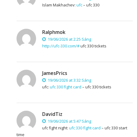
Islam Makhachev:
ufc
– ufc 330
Ralphmok
19/06/2026 at 2:25 Sáng
http://ufc-330.com/#
ufc 330 tickets
JamesPrics
19/06/2026 at 3:32 Sáng
ufc:
ufc 330 fight card
– ufc 330 tickets
DavidTiz
19/06/2026 at 5:47 Sáng
ufc fight night:
ufc 330 fight card
– ufc 330 start
time