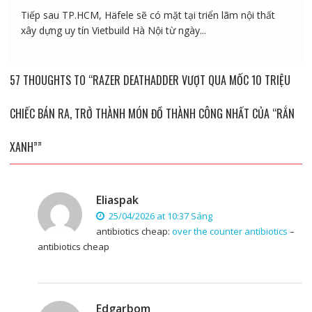
Tiếp sau TP.HCM, Häfele sẽ có mặt tại triển lãm nội thất
xây dựng uy tín Vietbuild Hà Nội từ ngày...
57 THOUGHTS TO “RAZER DEATHADDER VƯỢT QUA MỐC 10 TRIỆU
CHIẾC BÁN RA, TRỞ THÀNH MÓN ĐỒ THÀNH CÔNG NHẤT CỦA “RẮN
XANH””
Eliaspak
25/04/2026 at 10:37 Sáng
antibiotics cheap:
over the counter antibiotics
–
antibiotics cheap
Edgarbom