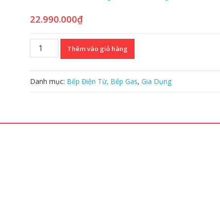
2.92
172
trên
5 dựa
trên
đánh
22.990.000
₫
giá
Bếp
Thêm vào giỏ hàng
Từ
3
Vùng
Danh mục:
Bếp Điện Từ, Bếp Gas
,
Gia Dụng
Nấu
Hafele
-
536.61.585
số
lượng