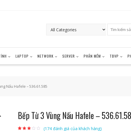
TÍNH
LAPTOP
NETWORK
SERVER
PHẦN MỀM
TBVP
P
ùng Nấu Hafele – 536.61.585
Bếp Từ 3 Vùng Nấu Hafele – 536.61.5
(
174
đánh giá của khách hàng)