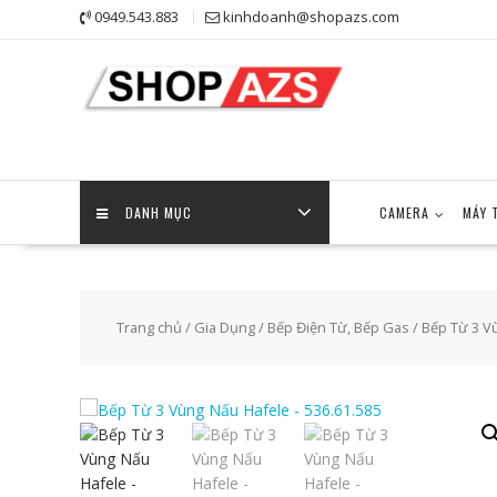
Skip
0949.543.883
kinhdoanh@shopazs.com
to
content
DANH MỤC
CAMERA
MÁY 
Trang chủ
/
Gia Dụng
/
Bếp Điện Từ, Bếp Gas
/ Bếp Từ 3 V