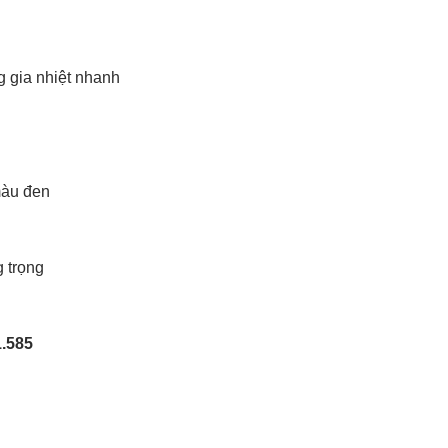
 gia nhiệt nhanh
màu đen
g trọng
1.585