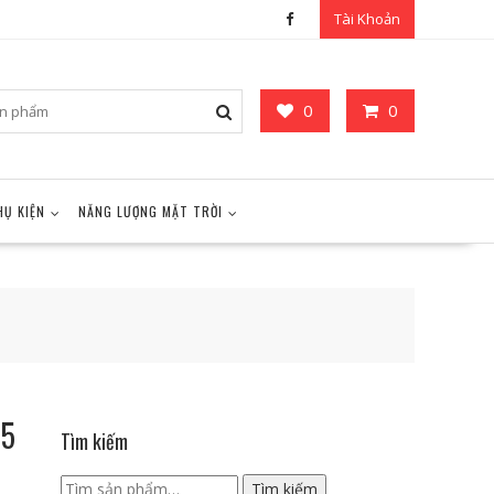
Tài Khoản
0
0
HỤ KIỆN
NĂNG LƯỢNG MẶT TRỜI
85
Tìm kiếm
Tìm
Tìm kiếm