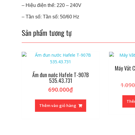
– Hiệu điện thế: 220 – 240V
– Tần số: Tần số: 50/60 Hz
Sản phẩm tương tự
Máy Vắt 
Ấm đun nước Hafele T-907B
535.43.731
1.090
690.000
₫
Thê
Thêm vào giỏ hàng