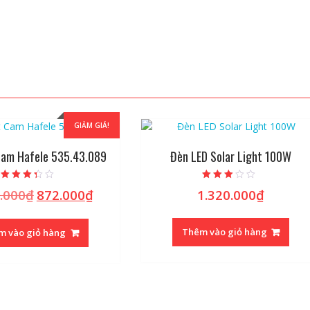
GIẢM GIÁ!
Cam Hafele 535.43.089
Đèn LED Solar Light 100W
Được xếp
Được
.000
₫
872.000
₫
1.320.000
₫
Giá
Giá
hạng
xếp hạng
3.10
2.89
gốc
hiện
5 sao
5 sao
là:
tại
Thêm vào giỏ hàng
m vào giỏ hàng
1.090.000₫.
là:
872.000₫.