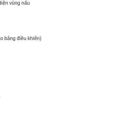
diện vùng nấu
ào bảng điều khiển)
0