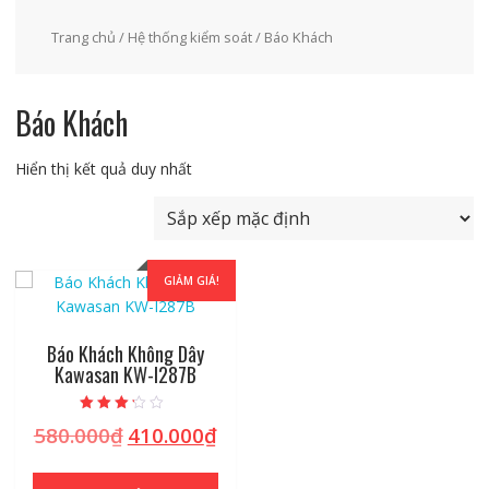
Trang chủ
/
Hệ thống kiểm soát
/ Báo Khách
Báo Khách
Hiển thị kết quả duy nhất
GIẢM GIÁ!
Báo Khách Không Dây
Kawasan KW-I287B
Được xếp
580.000
₫
410.000
₫
Giá
Giá
hạng
3.01
gốc
hiện
5 sao
là:
tại