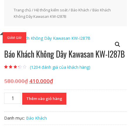
Trang chủ
/
Hệ thống kiểm soát
/
Báo Khách
/ Báo Khách
Không Dây Kawasan KW-I287B
GIẢM GIÁ!
Báo Khách Không Dây Kawasan KW-I287B
(
1204
đánh giá của khách hàng)
3.02
1156
trên
5 dựa
trên
đánh
580.000
₫
410.000
₫
Giá
Giá
giá
gốc
hiện
là:
tại
Báo
Thêm vào giỏ hàng
580.000₫.
là:
Khách
410.000₫.
Không
Dây
Danh mục:
Báo Khách
Kawasan
KW-