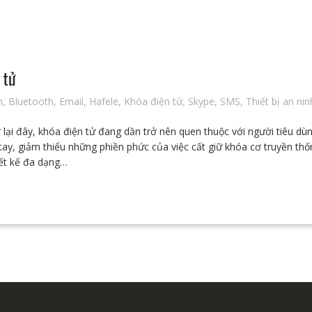
 tử
n
,
Bluetooth
,
Email
,
Hafele
,
Khóa điện tử
,
Skype
,
SMS
,
Thiết bị an nin
ở lại đây, khóa điện tử đang dần trở nên quen thuộc với người tiêu dù
tay, giảm thiểu những phiền phức của việc cất giữ khóa cơ truyền thố
iết kế đa dạng…