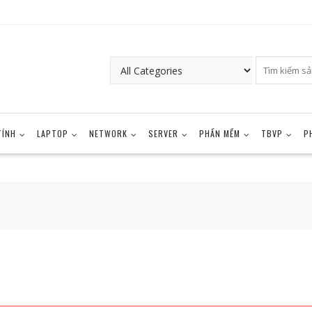
TÍNH
LAPTOP
NETWORK
SERVER
PHẦN MỀM
TBVP
P