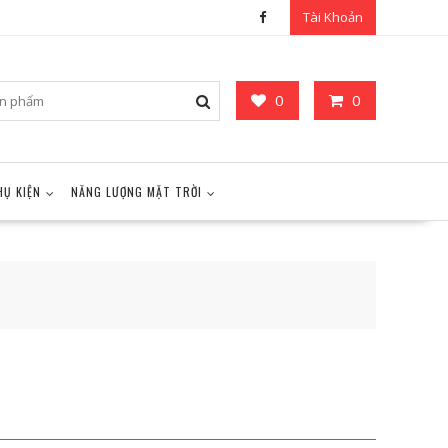
Tài Khoản
0
0
HỤ KIỆN
NĂNG LƯỢNG MẶT TRỜI