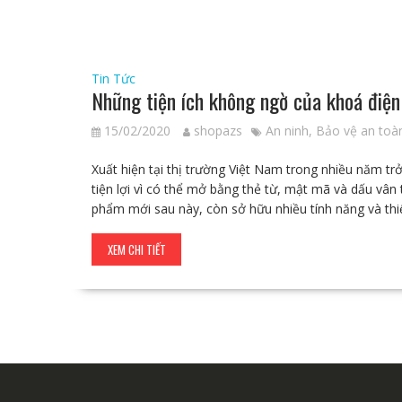
Tin Tức
Những tiện ích không ngờ của khoá điện
15/02/2020
shopazs
An ninh
,
Bảo vệ an toà
Xuất hiện tại thị trường Việt Nam trong nhiều năm tr
tiện lợi vì có thể mở bằng thẻ từ, mật mã và dấu vân 
phẩm mới sau này, còn sở hữu nhiều tính năng và th
XEM CHI TIẾT