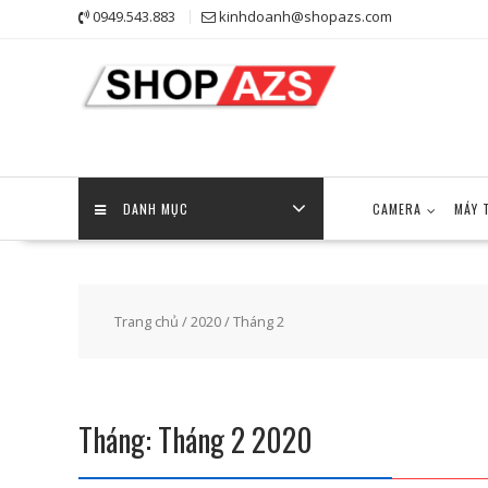
Skip
0949.543.883
kinhdoanh@shopazs.com
to
content
DANH MỤC
CAMERA
MÁY 
Trang chủ
/
2020
/ Tháng 2
Tháng:
Tháng 2 2020