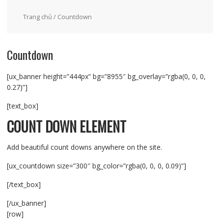
Trang chủ
/ Countdown
Countdown
[ux_banner height=”444px” bg=”8955″ bg_overlay=”rgba(0, 0, 0,
0.27)”]
[text_box]
COUNT DOWN ELEMENT
Add beautiful count downs anywhere on the site.
[ux_countdown size=”300″ bg_color=”rgba(0, 0, 0, 0.09)”]
[/text_box]
[/ux_banner]
[row]