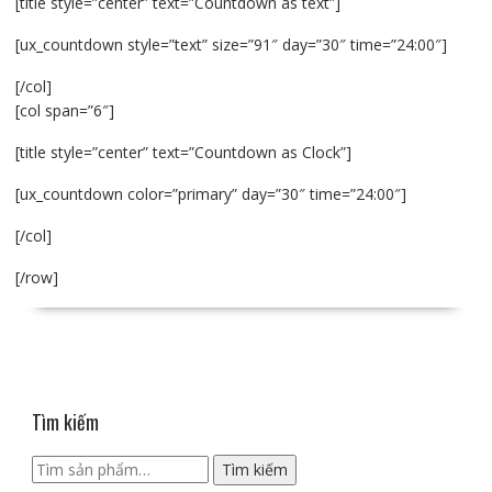
[title style=”center” text=”Countdown as text”]
[ux_countdown style=”text” size=”91″ day=”30″ time=”24:00″]
[/col]
[col span=”6″]
[title style=”center” text=”Countdown as Clock”]
[ux_countdown color=”primary” day=”30″ time=”24:00″]
[/col]
[/row]
Tìm kiếm
Tìm
Tìm kiếm
kiếm: