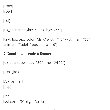
[/row]
[row]
[col]
[ux_banner height=”600px” bg=”766″]
[text_box text_color=”dark” width=”40″ width__sm=”60″
animate=”fadeIn” position_x=”10″]
A Countdown Inside A Banner
[ux_countdown day=”30″ time=”24:00″]
[/text_box]
[/ux_banner]
[gap]
[/col]
[col span=”6″ align=”center”]