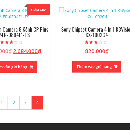
GIẢM GIÁ!
h Camera 8 Kênh CP Plus
Sony Chipset Camera 4 In 1 KBVisi
-ER-0804E1-TS
KX-1002C4
Được
Được
.000
₫
2.684.000
₫
820.000
₫
Giá
Giá
xếp hạng
xếp
2.96
hạng
gốc
hiện
5 sao
2.60
5 sao
là:
tại
Thêm vào giỏ hàng
m vào giỏ hàng
3.070.000₫.
là:
2.684.000₫.
1
2
3
4