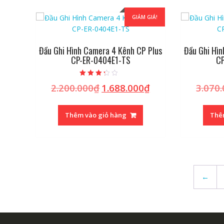
GIẢM GIÁ!
Đầu Ghi Hình Camera 4 Kênh CP Plus
Đầu Ghi Hìn
CP-ER-0404E1-TS
CP
Được xếp
2.200.000
₫
1.688.000
₫
3.070
Giá
Giá
hạng
3.00
gốc
hiện
5 sao
là:
tại
Thêm vào giỏ hàng
Thê
2.200.000₫.
là:
1.688.000₫.
←