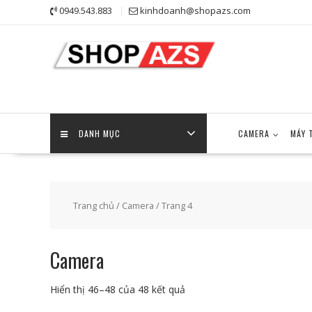
Skip
0949.543.883
kinhdoanh@shopazs.com
to
content
DANH MỤC
CAMERA
MÁY 
Trang chủ
/
Camera
/ Trang 4
Camera
Hiển thị 46–48 của 48 kết quả