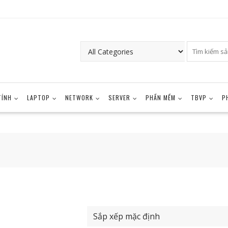
TÍNH
LAPTOP
NETWORK
SERVER
PHẦN MỀM
TBVP
P