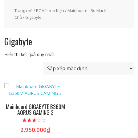
Trang chủ
/
PC Và Linh Kiện
/
Mainboard - Bo Mạch
Chủ
/ Gigabyte
Gigabyte
Hiển thị kết quả duy nhất
Mainboard GIGABYTE B360M
AORUS GAMING 3
Được xếp
2.950.000
₫
hạng
3.02
5 sao