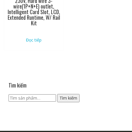
230V, Hard wire 3-
wire(1P+N+E) outlet,
Intelligent Card Slot, LCD,
Extended Runtime, W/ Rail
Kit
Đọc tiếp
Tìm kiếm
Tìm
Tìm kiếm
kiếm: