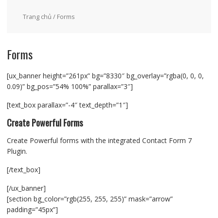
Trang chủ
/ Forms
Forms
[ux_banner height=”261px” bg=”8330″ bg_overlay=”rgba(0, 0, 0,
0.09)” bg_pos=”54% 100%” parallax=”3″]
[text_box parallax=”-4″ text_depth=”1″]
Create Powerful Forms
Create Powerful forms with the integrated Contact Form 7
Plugin.
[/text_box]
[/ux_banner]
[section bg_color=”rgb(255, 255, 255)” mask=”arrow”
padding=”45px”]