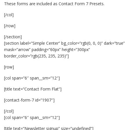
These forms are included as Contact Form 7 Presets.
[/col]
[/row]
[/section]
[section label=”Simple Center” bg_color=”rgb(0, 0, 0)” dark=”true”
mask=”arrow” padding=”60px” height=”300px”
border_color=”rgb(235, 235, 235)”]
[row]
[col span=”6″ span__sm=”12″]
[title text=”Contact Form Flat”]
[contact-form-7 id=”1907″]
[/col]
[col span=”6″ span__sm=”12″]
[title text=”Newsletter signup” size=”undefined”]