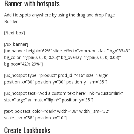
Banner with hotspots
Add Hotspots anywhere by using the drag and drop Page
Builder.
[/text_box]
[/ux_banner]
[ux_banner height=”62%” slide_effect=”zoom-out-fast” bg=”8343″
bg_color=”rgba(0, 0, 0, 0.25)” bg_overlay=”rgba(0, 0, 0, 0.03)”
bg_pos=”42% 29%”]
[ux_hotspot type=”product” prod_id=”416″ size=”large”
position_x=”80″ position_y=”30″ position_y__sm=”35″]
[ux_hotspot text=”Add a custom text here” link=”#customlink”
size=”large” animate=”flipInY” position_y=”35″]
[text_box text_color=”dark” width=”36″ width__sm=”32″
scale__sm=”58″ position_x=”10″]
Create Lookbooks