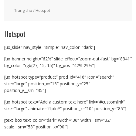
Trang chủ
/ Hotspot
Hotspot
[ux_slider nav_style=”simple” nav_color=”dark”]
[ux_banner height=”62%” slide_effect=”zoom-out-fast” bg=”8341″
bg_color=”rgb(27, 15, 15)” bg_pos=”42% 29%”]
[ux_hotspot type=”product” prod_id=”416″ icon=”search”
size=”large” position_x=”15″ position_y=”25″
position_y__sm=”35″]
[ux_hotspot text=”Add a custom text here” link=”#customlink”
size=”large” animate=”flipInY” position_x=”10″ position_y=”85″]
[text_box text_color=”dark” width=”36″ width__sm=”32″
scale__sm=”58″ position_x=”90″]