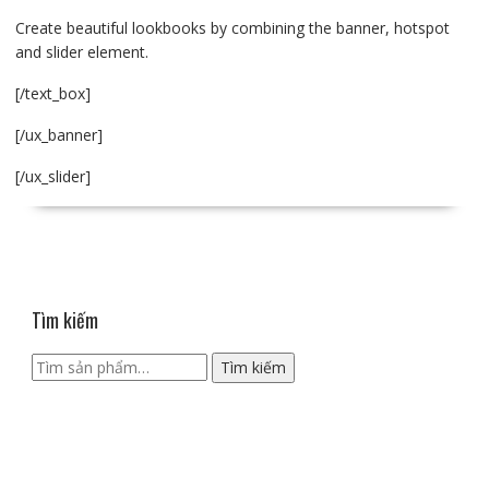
Create beautiful lookbooks by combining the banner, hotspot
and slider element.
[/text_box]
[/ux_banner]
[/ux_slider]
Tìm kiếm
Tìm
Tìm kiếm
kiếm: