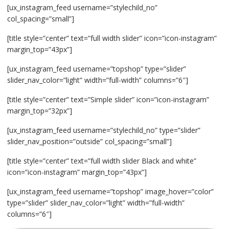
[ux_instagram_feed username=”stylechild_no”
col_spacing=”small”]
[title style=”center” text=”full width slider” icon=”icon-instagram”
margin_top=”43px”]
[ux_instagram_feed username=”topshop” type=”slider”
slider_nav_color=”light” width=”full-width” columns=”6″]
[title style=”center” text=”Simple slider” icon=”icon-instagram”
margin_top=”32px”]
[ux_instagram_feed username=”stylechild_no” type=”slider”
slider_nav_position=”outside” col_spacing=”small”]
[title style=”center” text=”full width slider Black and white”
icon=”icon-instagram” margin_top=”43px”]
[ux_instagram_feed username=”topshop” image_hover=”color”
type=”slider” slider_nav_color=”light” width=”full-width”
columns=”6″]