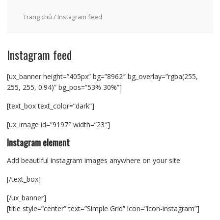
Trang chủ
/ Instagram feed
Instagram feed
[ux_banner height=”405px” bg=”8962″ bg_overlay=”rgba(255,
255, 255, 0.94)” bg_pos=”53% 30%”]
[text_box text_color=”dark”]
[ux_image id=”9197″ width=”23″]
Instagram element
Add beautiful instagram images anywhere on your site
[/text_box]
[/ux_banner]
[title style=”center” text=”Simple Grid” icon=”icon-instagram”]