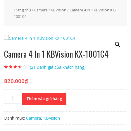
Trang chủ
/
Camera
/
KBVision
/ Camera 4 In 1 KBVision KX-
1001C4
Camera 4 In 1 KBVision KX-1001C4
(
21
đánh giá của khách hàng)
3.32
19
trên
5 dựa trên
đánh giá
820.000
₫
Camera
Thêm vào giỏ hàng
4
In
1
Danh mục:
Camera
,
KBVision
KBVision
KX-