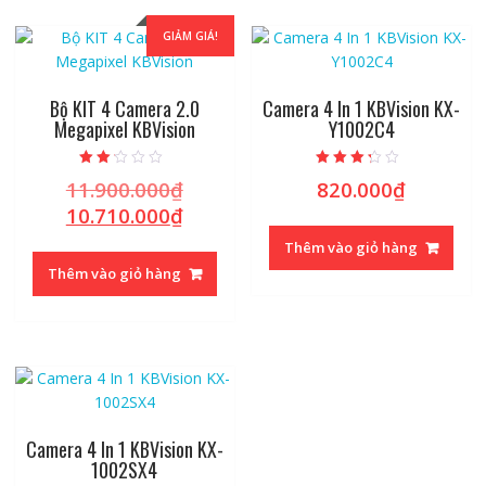
GIẢM GIÁ!
Bộ KIT 4 Camera 2.0
Camera 4 In 1 KBVision KX-
Megapixel KBVision
Y1002C4
Được
Được xếp
11.900.000
₫
820.000
₫
Giá
xếp
hạng
hạng
3.03
gốc
10.710.000
₫
Giá
2.00
5 sao
5
là:
hiện
sao
Thêm vào giỏ hàng
11.900.000₫.
tại
Thêm vào giỏ hàng
là:
10.710.000₫.
Camera 4 In 1 KBVision KX-
1002SX4