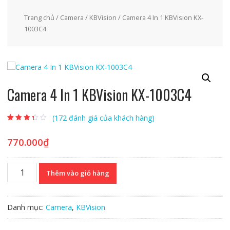
Trang chủ
/
Camera
/
KBVision
/ Camera 4 In 1 KBVision KX-
1003C4
Camera 4 In 1 KBVision KX-1003C4
(
172
đánh giá của khách hàng)
3.07
172
trên
5 dựa
trên
đánh
770.000
₫
giá
Camera
Thêm vào giỏ hàng
4
In
1
Danh mục:
Camera
,
KBVision
KBVision
KX-