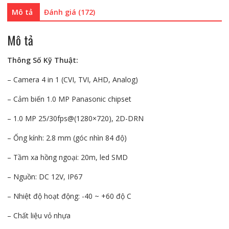
1003C4
Mô tả
Đánh giá (172)
số
lượng
Mô tả
Thông Số Kỹ Thuật:
– Camera 4 in 1 (CVI, TVI, AHD, Analog)
– Cảm biến 1.0 MP Panasonic chipset
– 1.0 MP 25/30fps@(1280×720), 2D-DRN
– Ống kính: 2.8 mm (góc nhìn 84 độ)
– Tầm xa hồng ngoại: 20m, led SMD
– Nguồn: DC 12V, IP67
– Nhiệt độ hoạt động: -40 ~ +60 độ C
– Chất liệu vỏ nhựa