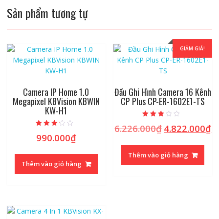
Sản phẩm tương tự
GIẢM GIÁ!
Camera IP Home 1.0
Đầu Ghi Hình Camera 16 Kênh
Megapixel KBVision KBWIN
CP Plus CP-ER-1602E1-TS
KW-H1
Được
6.226.000
₫
4.822.000
₫
Giá
Gi
xếp
Được xếp
hạng
990.000
₫
gốc
hi
hạng
2.61
3.00
5 sao
là:
tạ
5 sao
Thêm vào giỏ hàng
6.226.000₫.
là
Thêm vào giỏ hàng
4.