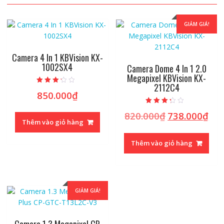
GIẢM GIÁ!
Camera 4 In 1 KBVision KX-
1002SX4
Camera Dome 4 In 1 2.0
Megapixel KBVision KX-
2112C4
Được xếp
850.000
₫
hạng
2.98
5 sao
Được xếp
820.000
₫
738.000
₫
Giá
Giá
hạng
Thêm vào giỏ hàng
3.00
gốc
hiệ
5 sao
là:
tại
Thêm vào giỏ hàng
820.000₫.
là:
738
GIẢM GIÁ!
Camera 1.3 Megapixel CP