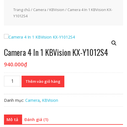
Trang chủ
/
Camera
/
KBVision
/ Camera 4 In 1 KBVision KX-
Y1012S4
Camera 4 In 1 KBVision KX-Y1012S4
940.000
₫
Camera
Thêm vào giỏ hàng
4
In
1
Danh mục:
Camera
,
KBVision
KBVision
KX-
Y1012S4
Mô tả
Đánh giá (1)
số