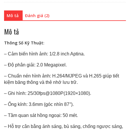
KX-
2003N2
Mô tả
Đánh giá (2)
số
lượng
Mô tả
Thông Số Kỹ Thuật:
– Cảm biến hình ảnh: 1/2.8 inch Aptina.
– Độ phân giải: 2.0 Megapixel.
– Chuẩn nén hình ảnh: H.264/MJPEG và H.265 giúp tiết
kiệm băng thông và thẻ nhớ lưu trữ.
– Ghi hình: 25/30fps@1080P(1920×1080).
– Ống kính: 3.6mm (góc nhìn 87°).
– Tầm quan sát hồng ngoại: 50 mét.
– Hỗ trợ cân bằng ánh sáng, bù sáng, chống ngược sáng,