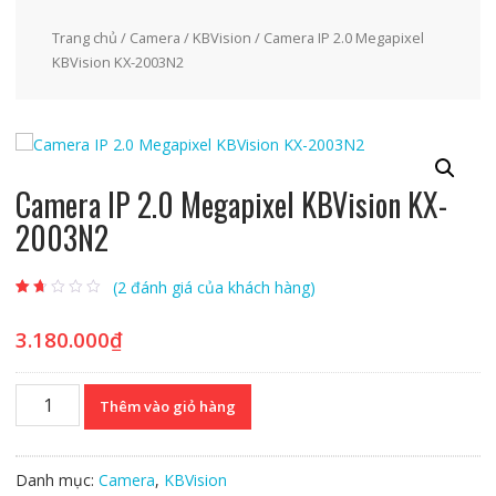
Trang chủ
/
Camera
/
KBVision
/ Camera IP 2.0 Megapixel
KBVision KX-2003N2
Camera IP 2.0 Megapixel KBVision KX-
2003N2
(
2
đánh giá của khách hàng)
1.50
2
trên
5
3.180.000
₫
dựa
trên
đánh
giá
Camera
Thêm vào giỏ hàng
IP
2.0
Megapixel
Danh mục:
Camera
,
KBVision
KBVision