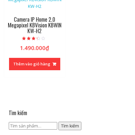
Camera IP Home 2.0
Megapixel KBVision KBWIN
KW-H2
Được xếp
1.490.000
₫
hạng
3.07
5 sao
Thêm vào giỏ hàng
Tìm kiếm
Tìm
Tìm kiếm
kiếm: