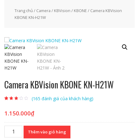
Trang chủ
/
Camera
/
KBVision
/
KBONE
/ Camera KBVision
KBONE KN-H21W
Camera KBVision KBONE KN-H21W
(
165
đánh giá của khách hàng)
2.87
162
trên
5 dựa
trên
đánh
1.150.000
₫
giá
Camera
Thêm vào giỏ hàng
KBVision