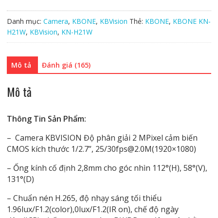
KBONE
KN-
Danh mục:
Camera
,
KBONE
,
KBVision
Thẻ:
KBONE
,
KBONE KN-
H21W
H21W
,
KBVision
,
KN-H21W
số
lượng
Mô tả
Đánh giá (165)
Mô tả
Thông Tin Sản Phẩm:
– Camera KBVISION Độ phân giải 2 MPixel cảm biến
CMOS kích thước 1/2.7”, 25/30fps@2.0M(1920×1080)
– Ống kính cố định 2,8mm cho góc nhìn 112°(H), 58°(V),
131°(D)
– Chuẩn nén H.265, độ nhạy sáng tối thiểu
1.96lux/F1.2(color),0lux/F1.2(IR on), chế độ ngày