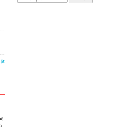
kiếm:
ặt
hệ
có