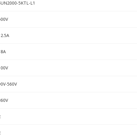
SUN2000-5KTL-L1
600V
12.5A
18A
100V
90V-560V
360V
2
2