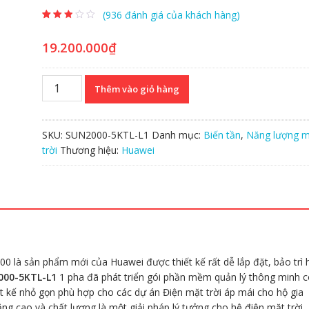
(
936
đánh giá của khách hàng)
2.61
846
trên 5
dựa trên
19.200.000
₫
đánh giá
Inverter
Thêm vào giỏ hàng
Huawei
5kW
1
SKU:
SUN2000-5KTL-L1
Danh mục:
Biến tần
,
Năng lượng m
pha
trời
Thương hiệu:
Huawei
|
Huawei
SUN2000-
5KTL-
L1
số
lượng
 là sản phẩm mới của Huawei được thiết kế rất dễ lắp đặt, bảo trì 
000-5KTL-L1
1 pha đã phát triển gói phần mềm quản lý thông minh 
t kế nhỏ gọn phù hợp cho các dự án Điện mặt trời áp mái cho hộ gia
ăng cao và chất lượng là một giải pháp lý tưởng cho hệ điện mặt trời