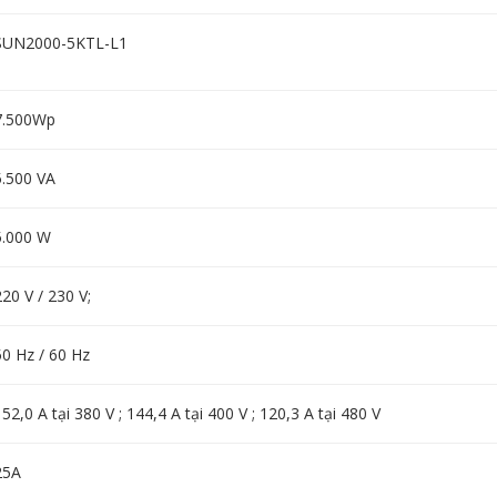
SUN2000-5KTL-L1
7.500Wp
5.500 VA
5.000 W
220 V / 230 V;
50 Hz / 60 Hz
152,0 A tại 380 V ; 144,4 A tại 400 V ; 120,3 A tại 480 V
25A