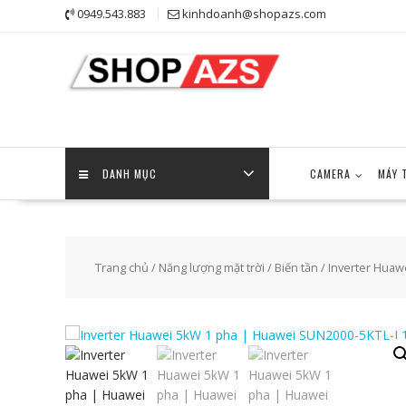
Skip
0949.543.883
kinhdoanh@shopazs.com
to
content
DANH MỤC
CAMERA
MÁY 
Trang chủ
/
Năng lượng mặt trời
/
Biến tần
/ Inverter Huaw