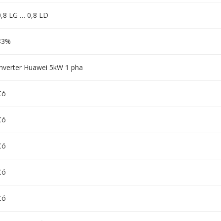
0,8 LG … 0,8 LD
<3%
Inverter Huawei 5kW 1 pha
Có
Có
Có
Có
Có