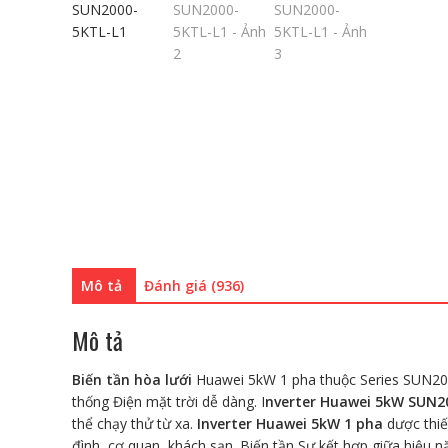
Mô tả
Đánh giá (936)
Mô tả
Biến tần hòa lưới
Huawei 5kW 1 pha thuộc Series SUN2000
thống Điện mặt trời dễ dàng. I
nverter Huawei 5kW SUN2
thể chạy thử từ xa.
Inverter Huawei 5kW 1 pha
dược thiế
đình, cơ quan, khách sạn. Biến tần Sự kết hợp giữa hiệu n