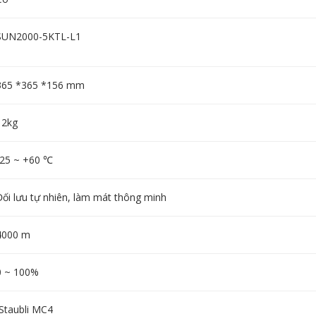
SUN2000-5KTL-L1
365 *365 *156 mm
12kg
-25 ~ +60 ℃
Đối lưu tự nhiên, làm mát thông minh
4000 m
0 ~ 100%
Staubli MC4