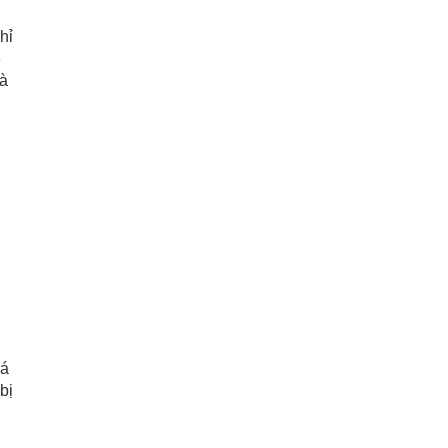
hỉ
ể
là
há
bị