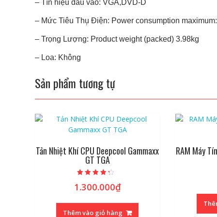
– Tín hiệu đầu vào: VGA,DVD-D
– Mức Tiêu Thụ̣ Điện: Power consumption maximum
– Trọng Lượng: Product weight (packed) 3.98kg
– Loa: Không
Sản phẩm tương tự
Tản Nhiệt Khí CPU Deepcool Gammaxx
RAM Máy Tí
GT TGA
Được xếp
1.300.000
₫
hạng
4.00
5 sao
Thê
Thêm vào giỏ hàng