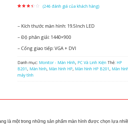
(
246
đánh giá của khách hàng)
3.19
167
trên
5 dựa
trên
đánh
giá
– Kích thước màn hình: 19.5Inch LED
– Độ phân giải: 1440×900
– Cổng giao tiếp: VGA + DVI
Danh mục:
Monitor - Màn Hình
,
PC Và Linh Kiện
Thẻ:
HP
B201
,
Màn hình
,
Màn hình HP
,
Màn hình HP B201
,
Màn hìn
máy tính
ang là một trong những sản phẩm màn hình được chọn lựa nhi