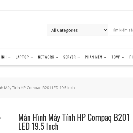
TÍNH
LAPTOP
NETWORK
SERVER
PHẦN MỀM
TBVP
P
nh Máy Tính HP Compaq B201 LED 19.5 Inch
Màn Hình Máy Tính HP Compaq B201
LED 19.5 Inch