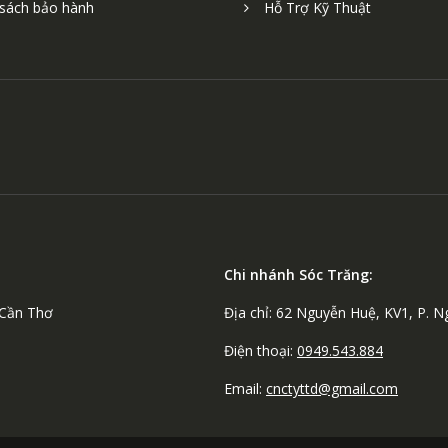
 sách bảo hành
Hỗ Trợ Kỹ Thuật
Chi nhánh Sóc Trăng:
 Cần Thơ
Địa chỉ: 62 Nguyễn Huệ, KV1, P. 
Điện thoại:
0949.543.884
Email:
cnctyttd@gmail.com