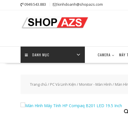
Skip
0949.543.883
kinhdoanh@shopazs.com
to
content
DANH MỤC
CAMERA
MÁY 
Trang chủ
/
PC Và Linh Kiện
/
Monitor - Màn Hình
/ Màn Hì