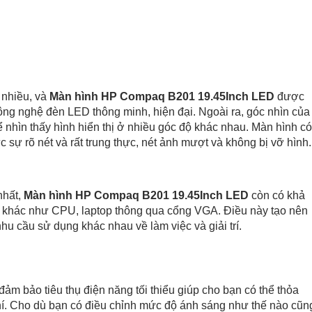
 nhiều, và
Màn hình HP Compaq B201 19.45Inch LED
được
 công nghệ đèn LED thông minh, hiện đại. Ngoài ra, góc nhìn của
 nhìn thấy hình hiển thị ở nhiều góc độ khác nhau. Màn hình có
c sự rõ nét và rất trung thực, nét ảnh mượt và không bị vỡ hình.
nhất,
Màn hình HP Compaq B201 19.45Inch LED
còn có khả
ồn khác như CPU, laptop thông qua cổng VGA. Điều này tạo nên
hu cầu sử dụng khác nhau về làm việc và giải trí.
đảm bảo tiêu thụ điện năng tối thiểu giúp cho bạn có thể thỏa
hí. Cho dù bạn có điều chỉnh mức độ ánh sáng như thế nào cũn