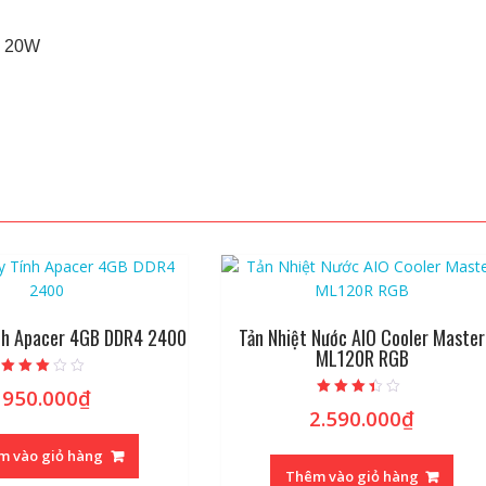
: 20W
nh Apacer 4GB DDR4 2400
Tản Nhiệt Nước AIO Cooler Master
ML120R RGB
Được
950.000
₫
xếp
Được xếp
hạng
2.590.000
₫
hạng
2.68
3.20
5 sao
5 sao
m vào giỏ hàng
Thêm vào giỏ hàng