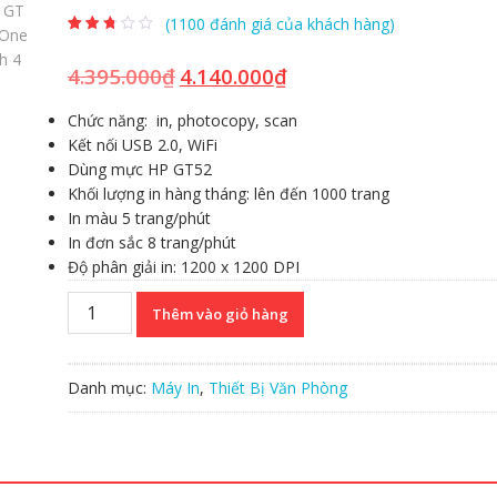
(
1100
đánh giá của khách hàng)
2.50
1092
trên 5
dựa trên
4.395.000
₫
4.140.000
₫
Giá
Giá
đánh
giá
gốc
hiện
Chức năng: in, photocopy, scan
là:
tại
Kết nối USB 2.0, WiFi
4.395.000₫.
là:
Dùng mực HP GT52
4.140.000₫.
Khối lượng in hàng tháng: lên đến 1000 trang
In màu 5 trang/phút
In đơn sắc 8 trang/phút
Độ phân giải in: 1200 x 1200 DPI
Máy
Thêm vào giỏ hàng
In
Phun
Màu
Danh mục:
Máy In
,
Thiết Bị Văn Phòng
Đa
Năng
HP
DeskJet