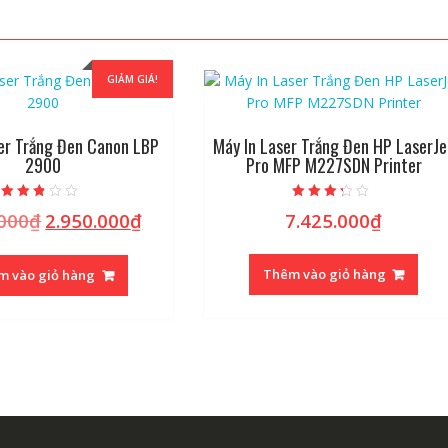
GIẢM GIÁ!
er Trắng Đen Canon LBP
Máy In Laser Trắng Đen HP LaserJe
2900
Pro MFP M227SDN Printer
Được
Được xếp
.000
₫
2.950.000
₫
7.425.000
₫
Giá
Giá
xếp
hạng
hạng
3.05
gốc
hiện
2.55
5 sao
5 sao
là:
tại
Thêm vào giỏ hàng
m vào giỏ hàng
3.300.000₫.
là:
2.950.000₫.