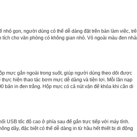
GT
5820
All-
in-
One
 nhỏ gọn, người dùng có thể dễ dàng đặt trên bàn làm việc, tr
Printer
diện tích cho văn phòng có không gian nhỏ. Vỏ ngoài màu đen nh
số
lượng
ộp mực gắn ngoài trong suốt, giúp người dùng theo dõi được
thực hiện thao tác bơm mực dễ dàng và tiện lợi. Mỗi lần nạp
0 bản in đen trắng. Hộp mực có cả nút vặn để khóa khi cần di
i USB tốc độ cao ở phía sau để gắn trực tiếp với máy tính.
ông dây, đặc biệt có thể dễ dàng in từ hầu hết thiết bị di động