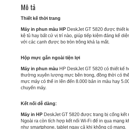
Mô tả
Thiết kế thời trang
Máy in phun màu HP
DeskJet GT 5820 được thiết kế
kệ tủ hay bất cứ vị trí nào, giúp tiếp kiệm đáng kể 
với các cạnh được bo tròn trông khá lạ mắt.
Hộp mực gắn ngoài tiện lợi
Máy in phun màu
HP DeskJet GT 5820 có thiết kế h
thường xuyên lượng mực bên trong, đồng thời có thể 
mực máy có thể in lên đến 8.000 bản in màu hay 5.00
chuyển máy.
Kết nối dễ dàng:
Máy in HP
DeskJet GT 5820 được trang bị cổng kết nố
Ngoài ra còn tích hợp kết nối Wi-Fi để in qua mạng kh
như smartphone, tablet ngay cả khi không có mạng.