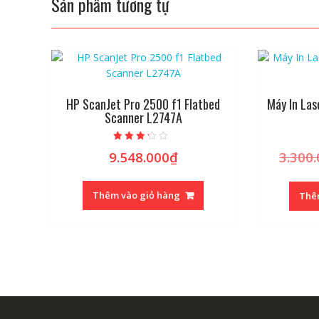
Sản phẩm tương tự
HP ScanJet Pro 2500 f1 Flatbed
Máy In Las
Scanner L2747A
Được
9.548.000
₫
3.300
xếp hạng
2.96
5 sao
Thêm vào giỏ hàng
Thê