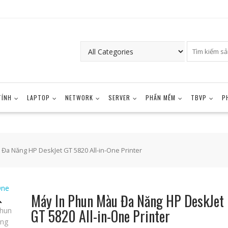
TÍNH
LAPTOP
NETWORK
SERVER
PHẦN MỀM
TBVP
P
Đa Năng HP DeskJet GT 5820 All-in-One Printer
Máy In Phun Màu Đa Năng HP DeskJet
GT 5820 All-in-One Printer