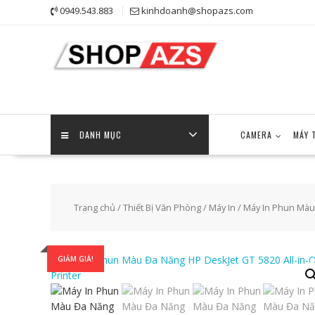
Skip
0949.543.883
kinhdoanh@shopazs.com
to
content
DANH MỤC
CAMERA
MÁY 
Trang chủ
/
Thiết Bị Văn Phòng
/
Máy In
/ Máy In Phun Màu 
GIẢM GIÁ!