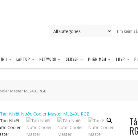
TÍNH
LAPTOP
NETWORK
SERVER
PHẦN MỀM
TBVP
P
Cooler Master ML240L RGB
Tả
R