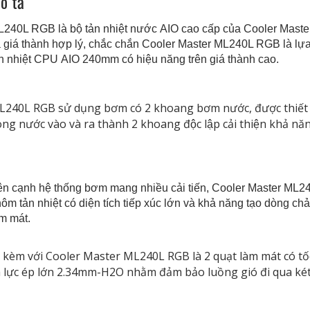
ô tả
240L RGB là bộ tản nhiệt nước AIO cao cấp của Cooler Master, với
̀ giá thành hợp lý, chắc chắn Cooler Master ML240L RGB là lựa 
̉n nhiệt CPU AIO 240mm có hiệu năng trên giá thành cao.
240L RGB sử dụng bơm có 2 khoang bơm nước, được thiết kế
̀ng nước vào và ra thành 2 khoang độc lập cải thiện khả năng
n cạnh hệ thống bơm mang nhiều cải tiến, Cooler Master ML240L 
ôm tản nhiệt có diện tích tiếp xúc lớn và khả năng tạo dòng cha
̀m mát.
 kèm với Cooler Master ML240L RGB là 2 quạt làm mát có tô
̀ lực ép lớn 2.34mm-H2O nhằm đảm bảo luồng gió đi qua két l