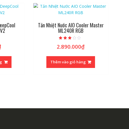
DeepCool
Tản Nhiệt Nước AIO Cooler Master
 V2
ML240R RGB
Được
₫
2.890.000
₫
xếp hạng
2.89
5 sao
ng
Thêm vào giỏ hàng