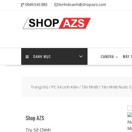
Skip
0949.543.883
kinhdoanh@shopazs.com
to
content
DANH MỤC
CAMERA
MÁY 
Trang chủ
/
PC Và Linh Kiện
/
Tản Nhiệt
/ Tản Nhiệt Nước 
Shop AZS
Trụ Sở Chính: