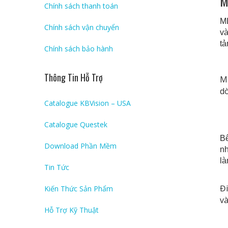
M
Chính sách thanh toán
ML
Chính sách vận chuyển
va
ta
Chính sách bảo hành
Thông Tin Hỗ Trợ
ML
do
Catalogue KBVision – USA
Catalogue Questek
Bê
Download Phần Mềm
nh
la
Tin Tức
Đi
Kiến Thức Sản Phẩm
va
Hỗ Trợ Kỹ Thuật