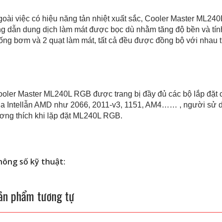
oài việc có hiệu năng tản nhiệt xuất sắc, Cooler Master ML240L RG
ng dẫn dung dịch làm mát được bọc dù nhằm tăng độ bền và tí
ống bơm và 2 quạt làm mát, tất cả đều được đồng bộ với nha
oler Master ML240L RGB được trang bị đầy đủ các bộ lắp đặt c
̉a Intellẫn AMD như 2066, 2011-v3, 1151, AM4…… , người sử dụng s
ơng thích khi lặp đặt ML240L RGB.
hông số kỹ thuật:
ản phẩm tương tự