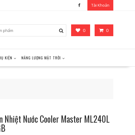
Tài Khoản
0
0
HỤ KIỆN
NĂNG LƯỢNG MẶT TRỜI
n Nhiệt Nước Cooler Master ML240L
GB