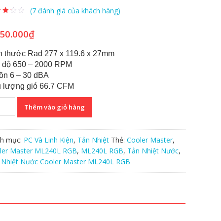
(
7
đánh giá của khách hàng)
rên
a
đánh
950.000
₫
h thước Rad 277 x 119.6 x 27mm
 độ 650 – 2000 RPM
ồn 6 – 30 dBA
 lượng gió 66.7 CFM
Thêm vào giỏ hàng
t
c
ler
h mục:
PC Và Linh Kiện
,
Tản Nhiệt
Thẻ:
Cooler Master
,
ter
ler Master ML240L RGB
,
ML240L RGB
,
Tản Nhiệt Nước
,
40L
 Nhiệt Nước Cooler Master ML240L RGB
B
ng