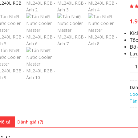
3.00
2
t
5 dự
trên
1.
giá
Kíc
Tốc
Độ 
Lưu
Tản
Nhiệ
Nướ
Coo
Dan
Mas
Coo
ML2
Tản
RG
số
lượ
Mô tả
Đánh giá (7)