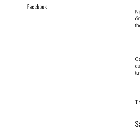
Facebook
Ng
ố
th
Co
cu
tư
T
S