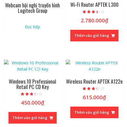
Wi-Fi Router APTEK L300
Webcam hội nghị truyền hình
Logitech Group
Được xếp
2.780.000
₫
hạng
3.15
Đọc tiếp
5 sao
Thêm vào giỏ hàng
Windows 10 Professional
Wireless Router APTEK A122e
Retail PC CD Key
Được xếp
615.000
₫
hạng
Được xếp
3.02
450.000
₫
hạng
5 sao
3.06
5 sao
Thêm vào giỏ hàng
Thêm vào giỏ hàng