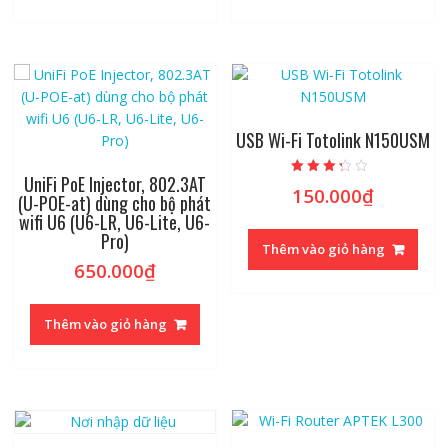
USB Wi-Fi Totolink N150USM
UniFi PoE Injector, 802.3AT
Được xếp
150.000
₫
hạng
(U-POE-at) dùng cho bộ phát
3.00
wifi U6 (U6-LR, U6-Lite, U6-
5 sao
Pro)
Thêm vào giỏ hàng
650.000
₫
Thêm vào giỏ hàng