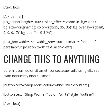
[/text_box]
[/ux_banner]
[ux_banner height=”100%” slide_effect=”zoom-in” bg=”8273″
bg_size=”original” bg_color=”rgb(35, 35, 35)” bg_overlay=”rgba(0,
0, 0, 0.17)” bg_pos=”44% 34%”]
[text_box width=”58″ width__sm=”100″ animate=”fadeInLeft”
parallax=”3″ position_x=”0″ text_align=”left”]
CHANGE THIS TO ANYTHING
Lorem ipsum dolor sit amet, consectetuer adipiscing elit, sed
diam nonummy nibh euismod
[button text=”Shop Men” color=”white” style=”outline”]
[button text=”Shop Women” color=”white” style=”outline”]
[/text_box]