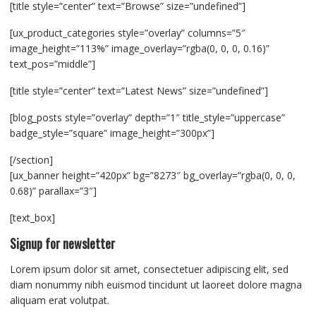
[title style=”center” text=”Browse” size=”undefined”]
[ux_product_categories style=”overlay” columns=”5″
image_height=”113%” image_overlay=”rgba(0, 0, 0, 0.16)”
text_pos=”middle”]
[title style=”center” text=”Latest News” size=”undefined”]
[blog_posts style=”overlay” depth=”1″ title_style=”uppercase”
badge_style=”square” image_height=”300px”]
[/section]
[ux_banner height=”420px” bg=”8273″ bg_overlay=”rgba(0, 0, 0,
0.68)” parallax=”3″]
[text_box]
Signup for newsletter
Lorem ipsum dolor sit amet, consectetuer adipiscing elit, sed
diam nonummy nibh euismod tincidunt ut laoreet dolore magna
aliquam erat volutpat.