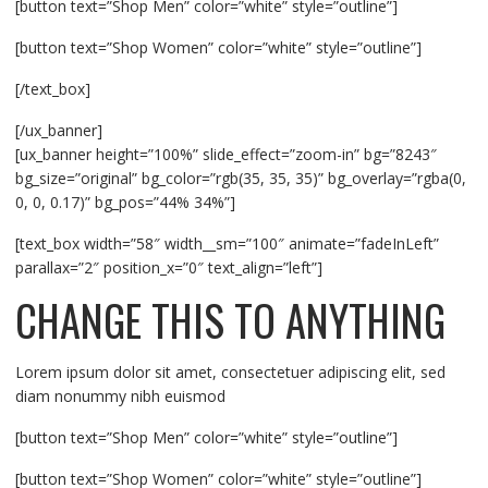
[button text=”Shop Men” color=”white” style=”outline”]
[button text=”Shop Women” color=”white” style=”outline”]
[/text_box]
[/ux_banner]
[ux_banner height=”100%” slide_effect=”zoom-in” bg=”8243″
bg_size=”original” bg_color=”rgb(35, 35, 35)” bg_overlay=”rgba(0,
0, 0, 0.17)” bg_pos=”44% 34%”]
[text_box width=”58″ width__sm=”100″ animate=”fadeInLeft”
parallax=”2″ position_x=”0″ text_align=”left”]
CHANGE THIS TO ANYTHING
Lorem ipsum dolor sit amet, consectetuer adipiscing elit, sed
diam nonummy nibh euismod
[button text=”Shop Men” color=”white” style=”outline”]
[button text=”Shop Women” color=”white” style=”outline”]