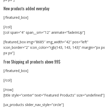
New products added everyday
[/featured_box]
[/col]
[col span=”4″ span__sm=”12″ animate=”fadeInUp”]
[featured_box img=”8685″ img_width=”42″ pos=”left”
icon_border=”2″ icon_color=”rgb(143, 143, 143)” margin=”px px
px px”]
Free Shipping all products above 99$
[/featured_box]
[/col]
[/row]
[title style=”center” text=”Featured Products” size=”undefined”]
[ux_products slider_nav_style=”circle”]