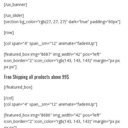
[/ux_banner]
[/ux_slider]
[section bg_color=”rgb(27, 27, 27)” dark=”true” padding=”60px”]
[row]
[col span=”4″ span__sm=”12″ animate=”fadeInUp”]
[featured_box img=”8687″ img_width=”42″ pos=”left”
icon_border=”2″ icon_color=”rgb(143, 143, 143)” margin=”px px
px px”]
Free Shipping all products above 99$
[/featured_box]
[/col]
[col span=”4″ span__sm=”12″ animate=”fadeInUp”]
[featured_box img=”8686″ img_width=”42″ pos=”left”
icon_border=”2″ icon_color=”rgb(143, 143, 143)” margin=”px px
px px”]