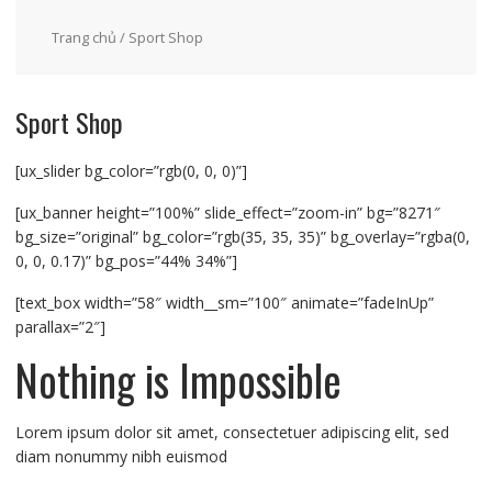
Trang chủ
/ Sport Shop
Sport Shop
[ux_slider bg_color=”rgb(0, 0, 0)”]
[ux_banner height=”100%” slide_effect=”zoom-in” bg=”8271″
bg_size=”original” bg_color=”rgb(35, 35, 35)” bg_overlay=”rgba(0,
0, 0, 0.17)” bg_pos=”44% 34%”]
[text_box width=”58″ width__sm=”100″ animate=”fadeInUp”
parallax=”2″]
Nothing is Impossible
Lorem ipsum dolor sit amet, consectetuer adipiscing elit, sed
diam nonummy nibh euismod