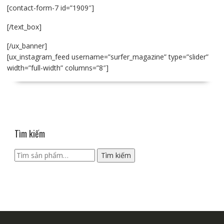
[contact-form-7 id=”1909″]
[/text_box]
[/ux_banner]
[ux_instagram_feed username=”surfer_magazine” type=”slider”
width=”full-width” columns=”8″]
Tìm kiếm
Tìm
Tìm kiếm
kiếm: