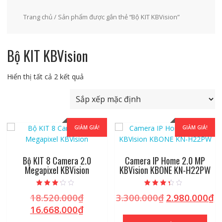
Trang chủ
/ Sản phẩm được gắn thẻ “Bộ KIT KBVision”
Bộ KIT KBVision
Hiển thị tất cả 2 kết quả
GIẢM GIÁ!
GIẢM GIÁ!
Bộ KIT 8 Camera 2.0
Camera IP Home 2.0 MP
Megapixel KBVision
KBVision KBONE KN-H22PW
Được
Được xếp
18.520.000
₫
3.300.000
₫
2.980.000
₫
Giá
Giá
Gi
xếp hạng
hạng
2.96
3.06
gốc
gốc
hi
16.668.000
₫
Giá
5 sao
5 sao
là:
là:
tạ
hiện