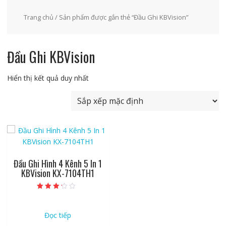
Trang chủ
/ Sản phẩm được gắn thẻ “Đầu Ghi KBVision”
Đầu Ghi KBVision
Hiển thị kết quả duy nhất
Đầu Ghi Hình 4 Kênh 5 In 1
KBVision KX-7104TH1
Được xếp
hạng
3.00
5 sao
Đọc tiếp