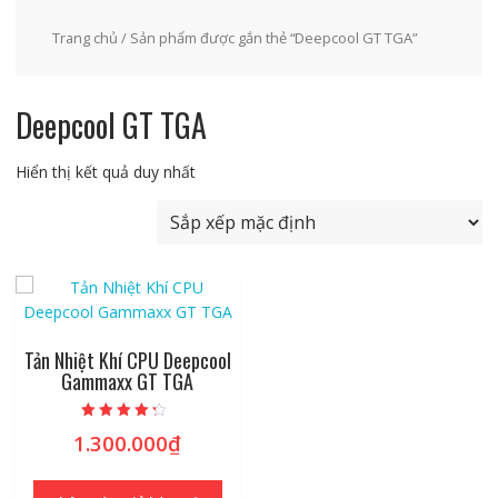
Trang chủ
/ Sản phẩm được gắn thẻ “Deepcool GT TGA”
Deepcool GT TGA
Hiển thị kết quả duy nhất
Tản Nhiệt Khí CPU Deepcool
Gammaxx GT TGA
Được xếp
1.300.000
₫
hạng
4.00
5 sao