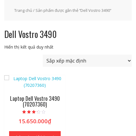
Trang chủ
/ Sản phẩm được gắn thẻ “Dell Vostro 3490”
Dell Vostro 3490
Hiển thị kết quả duy nhất
Laptop Dell Vostro 3490
(70207360)
Được xếp
15.650.000
₫
hạng
2.99
5 sao