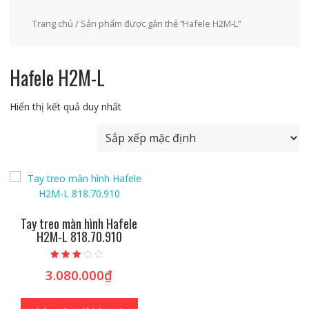
Trang chủ
/ Sản phẩm được gắn thẻ “Hafele H2M-L”
Hafele H2M-L
Hiển thị kết quả duy nhất
Tay treo màn hình Hafele
H2M-L 818.70.910
Được
3.080.000
₫
xếp hạng
2.77
5 sao