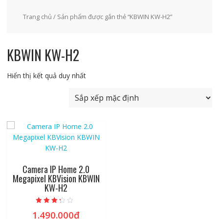
Trang chủ
/ Sản phẩm được gắn thẻ “KBWIN KW-H2”
KBWIN KW-H2
Hiển thị kết quả duy nhất
Camera IP Home 2.0
Megapixel KBVision KBWIN
KW-H2
Được xếp
1.490.000
₫
hạng