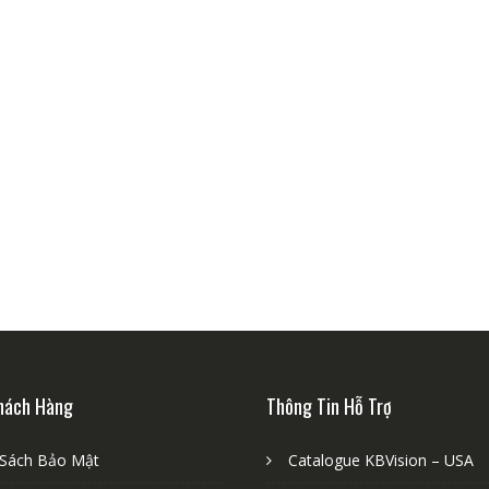
hách Hàng
Thông Tin Hỗ Trợ
 Sách Bảo Mật
Catalogue KBVision – USA