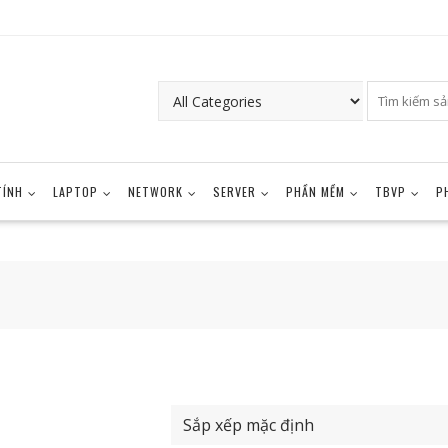
TÍNH
LAPTOP
NETWORK
SERVER
PHẦN MỀM
TBVP
P