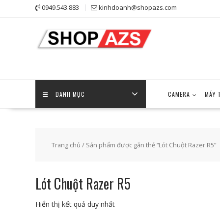
Skip
0949.543.883
kinhdoanh@shopazs.com
to
content
DANH MỤC
CAMERA
MÁY 
Trang chủ
/ Sản phẩm được gắn thẻ “Lót Chuột Razer R5”
Lót Chuột Razer R5
Hiển thị kết quả duy nhất