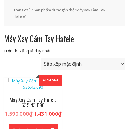
Trang chủ
/ Sản phẩm được gắn thẻ “Máy Xay Cầm Tay
Hafele”
Máy Xay Cầm Tay Hafele
Hiển thị kết quả duy nhất
GIẢM GIÁ!
Máy Xay Cầm Tay Hafele
535.43.090
1.590.000
₫
1.431.000
₫
Giá
Giá
gốc
hiện
là:
tại