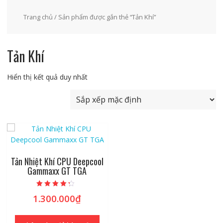
Trang chủ
/ Sản phẩm được gắn thẻ “Tản Khí”
Tản Khí
Hiển thị kết quả duy nhất
Tản Nhiệt Khí CPU Deepcool
Gammaxx GT TGA
Được xếp
1.300.000
₫
hạng
4.00
5 sao