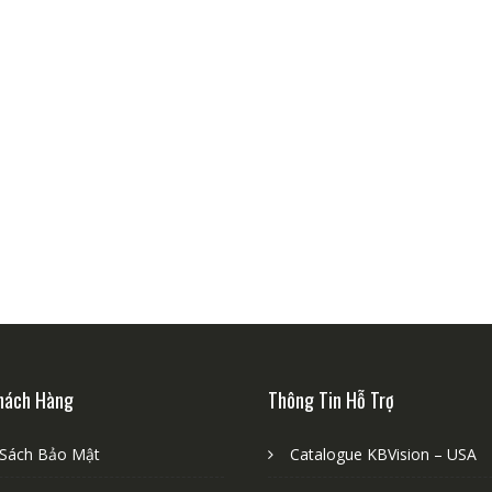
hách Hàng
Thông Tin Hỗ Trợ
 Sách Bảo Mật
Catalogue KBVision – USA