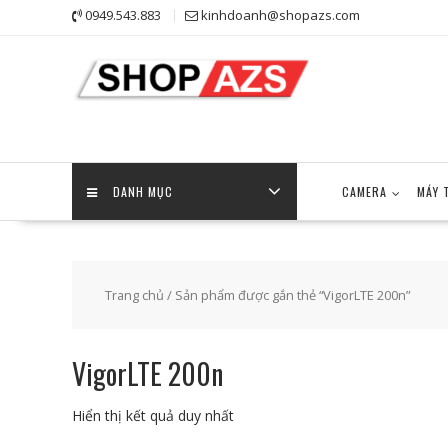
Skip
0949.543.883
kinhdoanh@shopazs.com
to
content
DANH MỤC
CAMERA
MÁY 
Trang chủ
/ Sản phẩm được gắn thẻ “VigorLTE 200n”
VigorLTE 200n
Hiển thị kết quả duy nhất