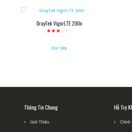
DrayTek VigorLTE 200n
Được
xếp hạng
2.97
5 sao
Đọc tiếp
Thông Tin Chung
Hỗ Trợ K
Giới Thiệu
Chính