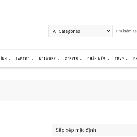
TÍNH
LAPTOP
NETWORK
SERVER
PHẦN MỀM
TBVP
P