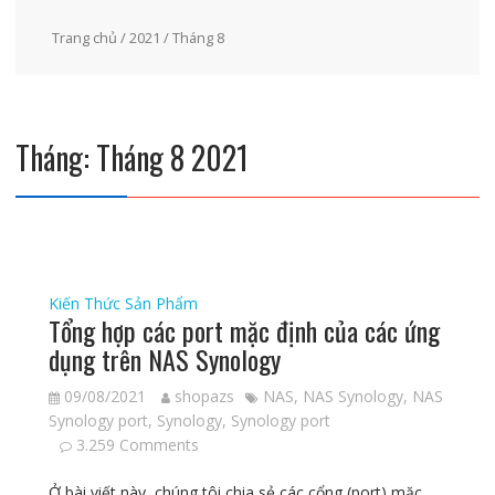
Trang chủ
/
2021
/ Tháng 8
Tháng:
Tháng 8 2021
Kiến Thức Sản Phẩm
Tổng hợp các port mặc định của các ứng
dụng trên NAS Synology
09/08/2021
shopazs
NAS
,
NAS Synology
,
NAS
Synology port
,
Synology
,
Synology port
3.259 Comments
Ở bài viết này, chúng tôi chia sẻ các cổng (port) mặc