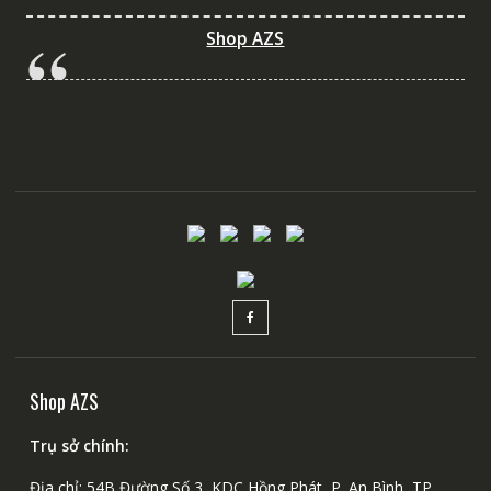
Shop AZS
Shop AZS
Trụ sở chính:
Địa chỉ: 54B Đường Số 3, KDC Hồng Phát, P. An Bình, TP.