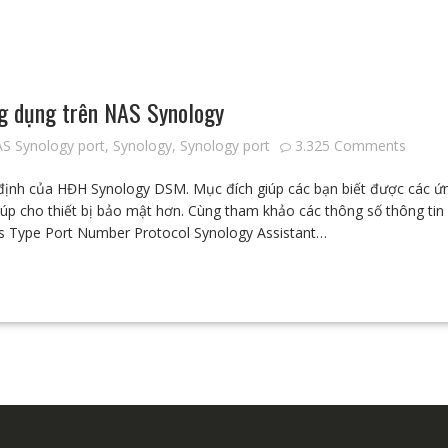
g dụng trên NAS Synology
S Synology port
,
Synology
,
Synology port
3.325 Comments
ặc định của HĐH Synology DSM. Mục đích giúp các bạn biết được các 
úp cho thiết bị bảo mật hơn. Cùng tham khảo các thông số thông tin
ies Type Port Number Protocol Synology Assistant…