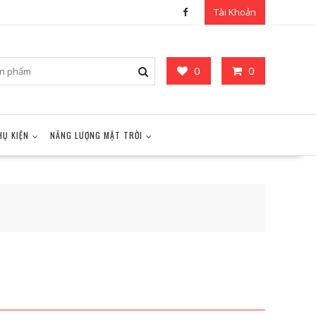
Tài Khoản
0
0
HỤ KIỆN
NĂNG LƯỢNG MẶT TRỜI