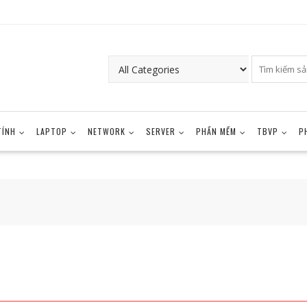
TÍNH
LAPTOP
NETWORK
SERVER
PHẦN MỀM
TBVP
P