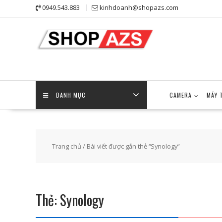
Skip
0949.543.883
kinhdoanh@shopazs.com
to
content
DANH MỤC
CAMERA
MÁY 
Trang chủ
/ Bài viết được gắn thẻ “Synology”
Thẻ:
Synology