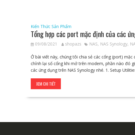
Kiến Thức Sản Phẩm
Tổng hợp các port mặc định của các ứn
09/08/2021
shopazs
NAS
,
NAS Synology
,
NA
Ở bài viết này, chúng tôi chia sẻ các cổng (port) m
chỉnh lại số cổng khi mở trên modem, phần nào đó gi
các ứng dụng trên NAS Synology nhé. 1. Setup Utilit
XEM CHI TIẾT