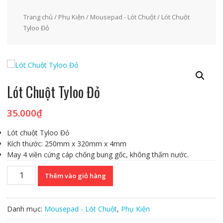
Trang chủ
/
Phụ Kiện
/
Mousepad - Lót Chuột
/ Lót Chuột
Tyloo Đỏ
Lót Chuột Tyloo Đỏ
35.000
₫
Lót chuột Tyloo Đỏ
Kích thước: 250mm x 320mm x 4mm
May 4 viền cứng cáp chống bung gốc, không thấm nước.
Lót
Thêm vào giỏ hàng
Chuột
Tyloo
Đỏ
Danh mục:
Mousepad - Lót Chuột
,
Phụ Kiện
số