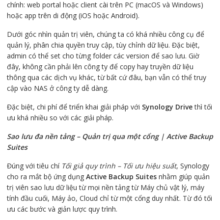
chính: web portal hoặc client cài trên PC (macOS và Windows)
hoặc app trên di động (iOS hoặc Android).
Dưới góc nhìn quản trị viên, chúng ta có khá nhiều công cụ để
quản lý, phân chia quyền truy cập, tùy chỉnh dữ liệu. Đặc biệt,
admin có thể set cho từng folder các version để sao lưu. Giờ
đây, không cần phải lên công ty để copy hay truyền dữ liệu
thông qua các dịch vụ khác, từ bất cứ đâu, bạn vẫn có thể truy
cập vào NAS ở công ty dễ dàng.
Đặc biệt, chi phí để triển khai giải pháp với
Synology Drive
thì tối
ưu khá nhiều so với các giải pháp.
Sao lưu đa nền tảng – Quản trị qua một cổng | Active Backup
Suites
Đúng với tiêu chí
Tối giả quy trình – Tối ưu hiệu suất
, Synology
cho ra mắt bộ ứng dụng
Active Backup Suites
nhằm giúp quản
trị viên sao lưu dữ liệu từ mọi nền tảng từ Máy chủ vật lý, máy
tính đầu cuối, Máy ảo, Cloud chỉ từ một cổng duy nhất. Từ đó tối
ưu các bước và giản lược quy trình.