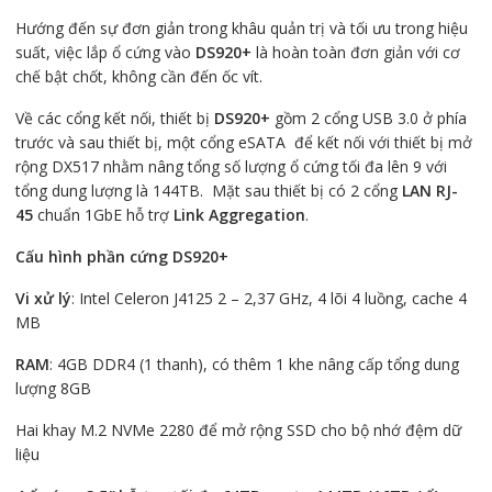
Hướng đến sự đơn giản trong khâu quản trị và tối ưu trong hiệu
suất, việc lắp ổ cứng vào
DS920+
là hoàn toàn đơn giản với cơ
chế bật chốt, không cần đến ốc vít.
Về các cổng kết nối, thiết bị
DS920+
gồm 2 cổng USB 3.0 ở phía
trước và sau thiết bị, một cổng eSATA để kết nối với thiết bị mở
rộng DX517 nhằm nâng tổng số lượng ổ cứng tối đa lên 9 với
tổng dung lượng là 144TB. Mặt sau thiết bị có 2 cổng
LAN RJ-
45
chuẩn 1GbE hỗ trợ
Link Aggregation
.
Cấu hình phần cứng DS920+
Vi xử lý
: Intel Celeron J4125 2 – 2,37 GHz, 4 lõi 4 luồng, cache 4
MB
RAM
: 4GB DDR4 (1 thanh), có thêm 1 khe nâng cấp tổng dung
lượng 8GB
Hai khay M.2 NVMe 2280 để mở rộng SSD cho bộ nhớ đệm dữ
liệu