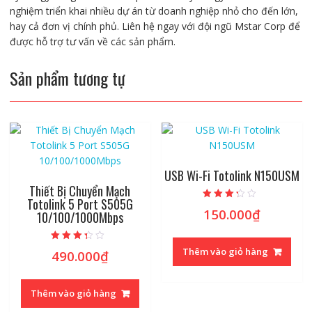
nghiệm triển khai nhiều dự án từ doanh nghiệp nhỏ cho đến lớn,
hay cả đơn vị chính phủ. Liên hệ ngay với đội ngũ Mstar Corp để
được hỗ trợ tư vấn về các sản phẩm.
Sản phẩm tương tự
USB Wi-Fi Totolink N150USM
Thiết Bị Chuyển Mạch
Totolink 5 Port S505G
Được xếp
150.000
₫
10/100/1000Mbps
hạng
3.00
5 sao
Được xếp
Thêm vào giỏ hàng
490.000
₫
hạng
3.09
5 sao
Thêm vào giỏ hàng