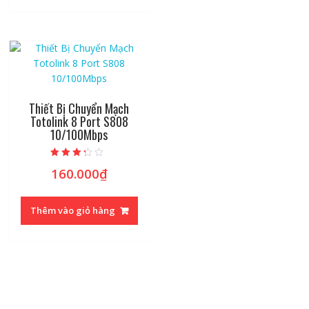
Thiết Bị Chuyển Mạch
Totolink 8 Port S808
10/100Mbps
Được xếp
160.000
₫
hạng
3.06
5 sao
Thêm vào giỏ hàng