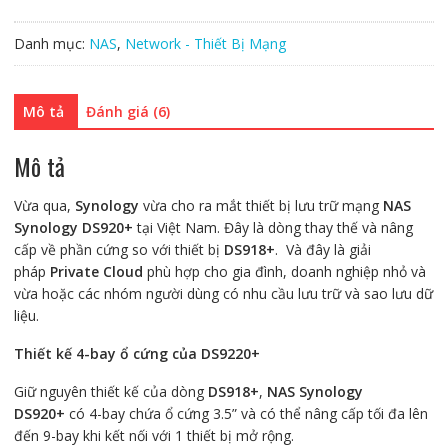
lưu
trữ
Danh mục:
NAS
,
Network - Thiết Bị Mạng
NAS
Synology
DS920+
Mô tả
Đánh giá (6)
số
lượng
Mô tả
Vừa qua,
Synology
vừa cho ra mắt thiết bị lưu trữ mạng
NAS
Synology DS920+
tại Việt Nam. Đây là dòng thay thế và nâng
cấp về phần cứng so với thiết bị
DS918+
. Và đây là giải
pháp
Private Cloud
phù hợp cho gia đình, doanh nghiệp nhỏ và
vừa hoặc các nhóm người dùng có nhu cầu lưu trữ và sao lưu dữ
liệu.
Thiết kế 4-bay ổ cứng của DS9220+
Giữ nguyên thiết kế của dòng
DS918+
,
NAS Synology
DS920+
có 4-bay chứa ổ cứng 3.5” và có thể nâng cấp tối đa lên
đến 9-bay khi kết nối với 1 thiết bị mở rộng.