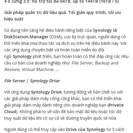
4 ổ cứng 3.5″ hỗ trợ tối đa 64TB, up to 144TB (16TB / ổ)
Giải pháp quản trị dữ liệu quả. Tối giản quy trình, tối ưu
hiệu suất
Sử dụng nền tảng hệ điều hành riêng biệt của
Synology là
DiskStation Manager
(DSM), cực kỳ trực quan, người dùng có
thể triển khai mọi thao tác và dịch vụ trên hệ điều hành này. Với
các ứng dụng chuyên biệt và hoàn toàn miễn do đội
ngũ
Synology
phát triển, bạn hoàn toàn có thể đáp ứng các nhu
cầu cơ bản của doanh nghiệp như:
File Server, Backup and
Restore, Virtual Machine, …
File Server | Synology Drive
Với ứng dụng
Synology Drive
, tương đồng về bản chất so với
các giải pháp đám mây công cộng khác, bạn có thể triển khai
giải pháp đám mây dành riêng cho doanh nghiệp bạn
(Private
Cloud
). Không phải lo về vấn đề bảo mật dữ liệu hoặc tốc độ
truy xuất dữ liệu khi có sự cố về đường truyền quốc tế nữa.
Người dùng có thể truy cập vào
Drive của Synology
từ 3 cách