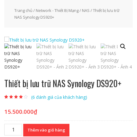
Trang chủ
/
Network - Thiết Bị Mạng
/
NAS
/ Thiết bị lưu trữ
NAS Synology DS920+
Thiết bị lưu trữ NAS Synology DS920+
(
6
đánh giá của khách hàng)
3.75
4
trên 5
dựa trên
đánh giá
15.500.000
₫
Thiết
Thêm vào giỏ hàng
bị