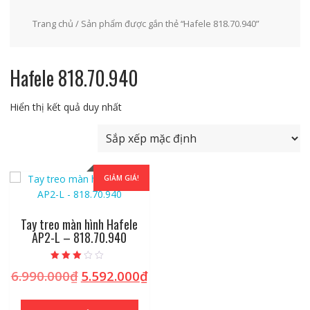
Trang chủ
/ Sản phẩm được gắn thẻ “Hafele 818.70.940”
Hafele 818.70.940
Hiển thị kết quả duy nhất
GIẢM GIÁ!
Tay treo màn hình Hafele
AP2-L – 818.70.940
Được
6.990.000
₫
5.592.000
₫
Giá
Giá
xếp hạng
2.84
gốc
hiện
5 sao
là:
tại