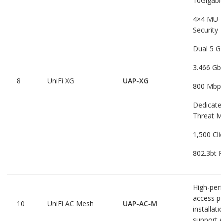
10Gigabi
4×4 MU-M
Security
Dual 5 G
3.466 Gb
8
UniFi XG
UAP-XG
800 Mbps
Dedicate
Threat 
1,500 Cl
802.3bt 
High-pe
access p
10
UniFi AC Mesh
UAP-AC-M
installa
support 