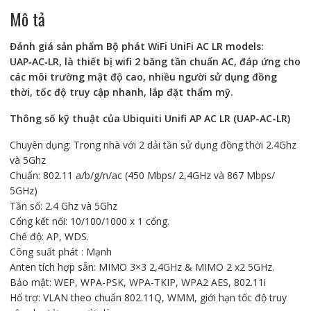
số
Mô tả
lượng
Đánh giá sản phẩm Bộ phát WiFi UniFi AC LR models:
UAP‑AC‑LR, là thiết bị wifi 2 băng tần chuẩn AC, đáp ứng cho
các môi trường mật độ cao, nhiều người sử dụng đồng
thời, tốc độ truy cập nhanh, lắp đặt thẩm mỹ.
Thông số kỹ thuật của Ubiquiti Unifi AP AC LR (UAP-AC-LR)
Chuyên dụng: Trong nhà với 2 dải tần sử dụng đồng thời 2.4Ghz
và 5Ghz
Chuẩn: 802.11 a/b/g/n/ac (450 Mbps/ 2,4GHz và 867 Mbps/
5GHz)
Tần số: 2.4 Ghz và 5Ghz
Cổng kết nối: 10/100/1000 x 1 cổng.
Chế độ: AP, WDS.
Công suất phát : Mạnh
Anten tích hợp sẵn: MIMO 3×3 2,4GHz & MIMO 2 x2 5GHz.
Bảo mật: WEP, WPA-PSK, WPA-TKIP, WPA2 AES, 802.11i
Hổ trợ: VLAN theo chuẩn 802.11Q, WMM, giới hạn tốc độ truy