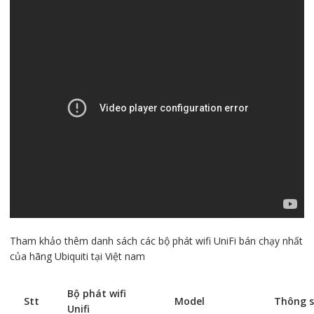
Tham khảo thêm danh sách các bộ phát wifi UniFi bán chạy nhất
của hãng Ubiquiti tại Việt nam
Bộ phát wifi
Stt
Model
Thông s
Unifi