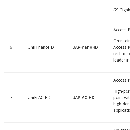
(2) Gigab
Access 
Omni-dir
6
UniFi nanoHD
UAP-nanoHD
Access 
technolo
leader in
Access 
High-per
7
UniFi AC HD
UAP-AC-HD
point w
high-den
applicati