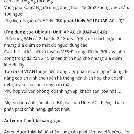
cập cho từng người dùng.
Vùng phủ sóng/ Người dùng đồng thời: 2500m2 không che chắn/
100 người
Phụ kiện: Nguồn PoE 24V.
“Bộ phát UniFi AC LR(UAP-AC-LR)”
Ứng dụng của Ubiquiti Unifi AP AC LR (UAP-AC-LR)
Phủ sóng WiFi cả 2 dải tần 2.4Ghz và 5Ghz nên thích hợp cho
những địa điểm có mật độ người dùng cao.
Các thiết bị kết nối vô tuyến (MESH) trong dãi tần 5Ghz và phủ
sóng trong dải tần 2.4Ghz nên thích hợp cho những địa điểm
khó đi dây.
Tạo ra 04 VLAN thuận tiện trong việc phân nhóm người dùng để
nâng cao an ninh cho toàn hệ thống nên thich hợp cho doanh
nghiệp yêu cầu cao trong bảo mật.
Phù hợp với văn phòng, doanh nghiệp, khách sạn, tòa nhà,…
Một số hình ảnh sản phẩm Bộ phát wifi UniFi AC LR, Việt Tuấn
phân phối chính hãng, giá tốt nhất
Antenna Thiết kế sáng tạo
Anten được thiết kế tiên tiến cung cấp phát tầm xa, đối xứng liên