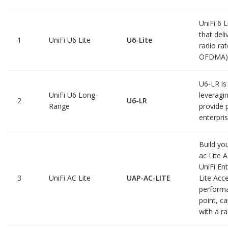
UniFi 6 L
that del
1
UniFi U6 Lite
U6-Lite
radio ra
OFDMA) 
U6-LR is
UniFi U6 Long-
leveragi
2
U6-LR
Range
provide 
enterpri
Build yo
ac Lite A
UniFi En
3
UniFi AC Lite
UAP-AC-LITE
Lite Acce
performa
point, c
with a r