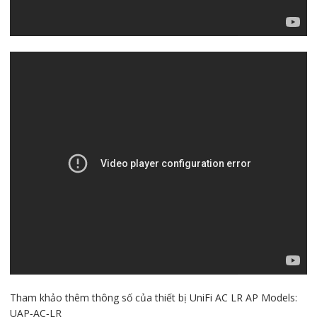
Tham khảo thêm thông số của thiết bị UniFi AC LR AP Models:
UAP‑AC‑LR