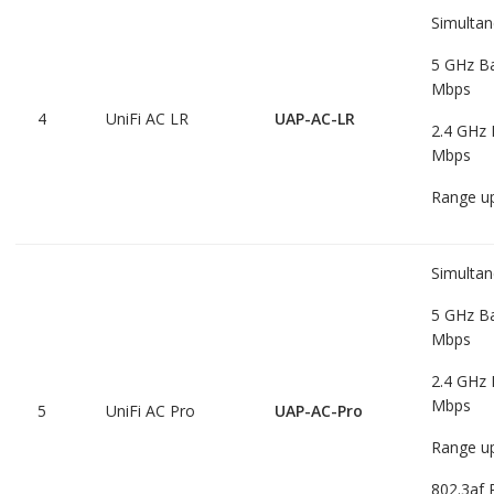
Simulta
5 GHz Ba
Mbps
4
UniFi AC LR
UAP-AC-LR
2.4 GHz 
Mbps
Range up
Simulta
5 GHz Ba
Mbps
2.4 GHz 
Mbps
5
UniFi AC Pro
UAP-AC-Pro
Range up
802.3af 