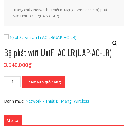
Trang chủ
/
Network - Thiết Bị Mạng
/
Wireless
/ Bộ phát
wifi UniFi AC LR(UAP-AC-LR)
Bộ phát wifi UniFi AC LR(UAP-AC-LR)
3.540.000
₫
Bộ
Thêm vào giỏ hàng
phát
wifi
UniFi
Danh mục:
Network - Thiết Bị Mạng
,
Wireless
AC
LR(UAP-
AC-
Mô tả
LR)