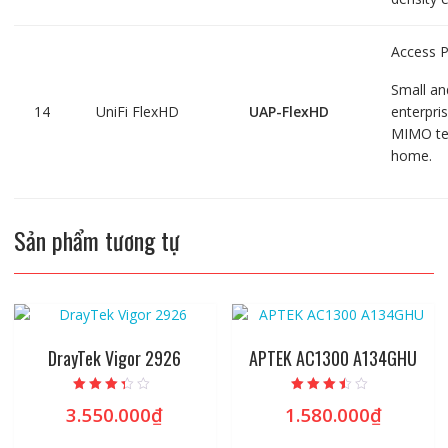
Access P
Small an
14
UniFi FlexHD
UAP-FlexHD
enterpri
MIMO tec
home.
Sản phẩm tương tự
DrayTek Vigor 2926
APTEK AC1300 A134GHU
Được xếp
Được xếp
3.550.000
₫
1.580.000
₫
hạng
hạng
3.13
3.19
5 sao
5 sao