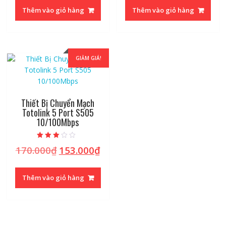
Thêm vào giỏ hàng
Thêm vào giỏ hàng
GIẢM GIÁ!
Thiết Bị Chuyển Mạch
Totolink 5 Port S505
10/100Mbps
Được
170.000
₫
153.000
₫
Giá
Giá
xếp hạng
2.79
gốc
hiện
5 sao
là:
tại
Thêm vào giỏ hàng
170.000₫.
là:
153.000₫.