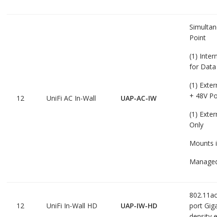
Simulta
Point
(1) Inter
for Data
(1) Exter
+ 48V P
12
UniFi AC In-Wall
UAP-AC-IW
(1) Exter
Only
Mounts i
Managed 
802.11ac
12
UniFi In-Wall HD
UAP-IW-HD
port Giga
density e