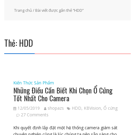
Trang chủ
/ Bài viết được gắn thẻ “HDD”
Thẻ:
HDD
Kiến Thức Sản Phẩm
Những Điều Cần Biết Khi Chọn Ổ Cứng
Tốt Nhất Cho Camera
12/05/2019
shopazs
HDD
,
KBVision
,
Ổ cứng
27 Comments
Khi quyết định lắp đặt một hệ thống camera giám sát
chuyên nghiệp cũng là lúc chúng ta nên sẵn sàng cho