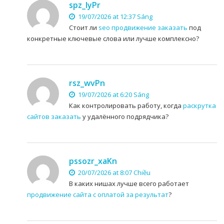
spz_lyPr
19/07/2026 at 12:37 Sáng
Стоит ли
seo продвижение заказать
под
конкретные ключевые слова или лучше комплексно?
rsz_wvPn
19/07/2026 at 6:20 Sáng
Как контролировать работу, когда
раскрутка
сайтов заказать
у удалённого подрядчика?
pssozr_xaKn
20/07/2026 at 8:07 Chiều
В каких нишах лучше всего работает
продвижение сайта с оплатой за результат
?