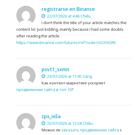
registrarse en Binance
22/07/2026 at 4:46 Chiều
I don’t think the title of your article matches the
content lol. Just kidding, mainly because I had some doubts
after reading the article.
https://www.binance.com/futures/ref?code=GGYHGRE
psvt1_sxmn
23/07/2026 at 11:45 Sáng
Как контент-маркетинг ускоряет
продвижение сайта в топ 10
?
zps_ixEa
25/07/2026 at 12:58 Chiều
Можно ли
заказать продвижение сайта
с