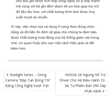
cho đầu ghi được tích hợp công nghệ xử lý kép mạnh
mẽ cùng với bộ ghi đệm được tối ưu hóa giúp lưu trữ
dữ liệu lâu hơn, với chất lượng hình ảnh được truy
xuất mượt và chuẩn.
Vì vậy, việc chọn lựa sử dụng ổ cứng theo đúng chức
năng và độ bền ổn định sẽ giúp cho chúng ta đảm bảo
được chất lượng hoạt động của hệ thống giám sát trong
nhà, cơ quan hoặc khu vực một cách hiệu quả và tiết
kiệm hơn.
Điều
Starlight Series – Dòng
NVIDIA Sẽ Ngưng Hỗ Trợ
hướng
Camera “Đập Tan Bóng Tói”
Driver Cho Hệ Điều Hành 32-
bài
Bằng Công Nghệ Vượt Trội
bit Từ Phiên Bản 390 Sắp
viết
Phát Hành