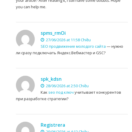
your article? After reading it, I still have some doubts. Hope
you can help me.
spms_rmOi
27/06/2026 at 11:58 Chiều
SEO продвижение молодого сайта
— нужно
ли сразу подключать Яндекс.Вебмастер и GSC?
spk_kdsn
28/06/2026 at 2:50 Chiều
Как
seo под ключ
учитывает конкурентов
при разработке стратегии?
Registrera
29/06/2026 at 4:12 Chiều