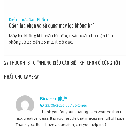
Kiến Thức Sản Phẩm
Cách lựa chọn và sử dụng máy lọc không khí
Máy lọc không khí phần lớn được sản xuất cho diện tích
phòng từ 25 đến 35 m2, ít đồ đạc...
27 THOUGHTS TO “NHỮNG ĐIỀU CẦN BIẾT KHI CHỌN Ổ CỨNG TỐT
NHẤT CHO CAMERA”
Binance账户
23/06/2026 at 7:56 Chiều
Thank you for your sharing. I am worried that I
lack creative ideas. It is your article that makes me full of hope.
Thank you. But, I have a question, can you help me?