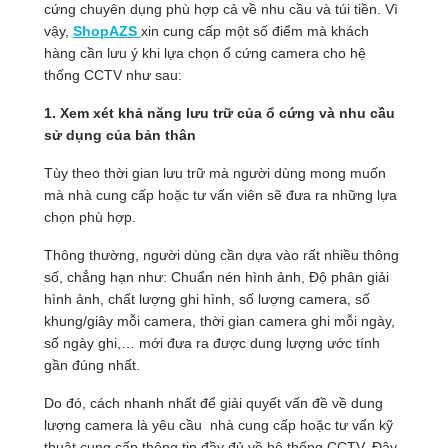
cứng chuyên dụng phù hợp cả về nhu cầu và túi tiền. Vì
vậy,
ShopAZS
xin cung cấp một số điểm mà khách
hàng cần lưu ý khi lựa chọn ổ cứng camera cho hệ
thống CCTV như sau:
1. Xem xét khả năng lưu trữ của ổ cứng và nhu cầu
sử dụng của bản thân
Tùy theo thời gian lưu trữ mà người dùng mong muốn
mà nhà cung cấp hoặc tư vấn viên sẽ đưa ra những lựa
chọn phù hợp.
Thông thường, người dùng cần dựa vào rất nhiều thông
số, chẳng hạn như: Chuẩn nén hình ảnh, Độ phân giải
hình ảnh, chất lượng ghi hình, số lượng camera, số
khung/giây mỗi camera, thời gian camera ghi mỗi ngày,
số ngày ghi,… mới đưa ra được dung lượng ước tính
gần đúng nhất.
Do đó, cách nhanh nhất để giải quyết vấn đề về dung
lượng camera là yêu cầu nhà cung cấp hoặc tư vấn kỹ
thuật cung cấp thông tin đầy đủ về hệ thống CCTV. Đây