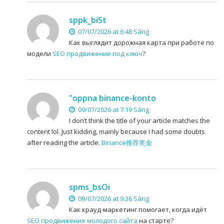
sppk_biSt
07/07/2026 at 6:48 Sáng
Как выглядит дорожная карта при работе по
модели
SEO продвижение под ключ
?
"oppna binance-konto
09/07/2026 at 7:19 Sáng
I don’t think the title of your article matches the
content lol. Just kidding, mainly because I had some doubts
after reading the article.
Binance推荐奖金
spms_bsOi
09/07/2026 at 9:36 Sáng
Как крауд-маркетинг помогает, когда идёт
SEO продвижение молодого сайта
на старте?