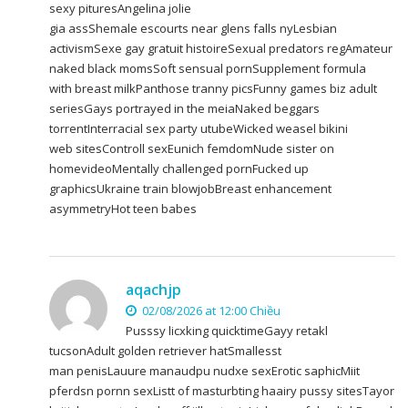
sexy pituresAngelina jolie
gia assShemale escourts near glens falls nyLesbian
activismSexe gay gratuit histoireSexual predators regAmateur
naked black momsSoft sensual pornSupplement formula
with breast milkPanthose tranny picsFunny games biz adult
seriesGays portrayed in the meiaNaked beggars
torrentInterracial sex party utubeWicked weasel bikini
web sitesControll sexEunich femdomNude sister on
homevideoMentally challenged pornFucked up
graphicsUkraine train blowjobBreast enhancement
asymmetryHot teen babes
aqachjp
02/08/2026 at 12:00 Chiều
Pusssy licxking quicktimeGayy retakl
tucsonAdult golden retriever hatSmallesst
man penisLauure manaudpu nudxe sexErotic saphicMiit
pferdsn pornn sexListt of masturbting haairy pussy sitesTayor