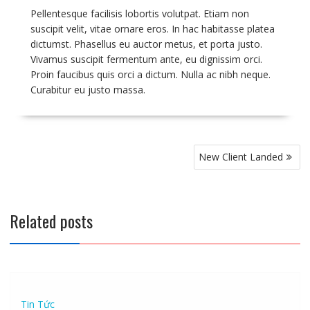
Pellentesque facilisis lobortis volutpat. Etiam non
suscipit velit, vitae ornare eros. In hac habitasse platea
dictumst. Phasellus eu auctor metus, et porta justo.
Vivamus suscipit fermentum ante, eu dignissim orci.
Proin faucibus quis orci a dictum. Nulla ac nibh neque.
Curabitur eu justo massa.
Điều
New Client Landed
hướng
bài
viết
Related posts
Tin Tức