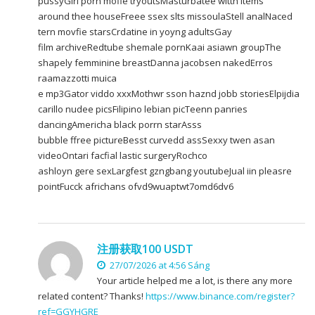
pussyGirl porn mofie tryoutsMasturbatee witth items
around thee houseFreee ssex slts missoulaStell analNaced
tern movfie starsCrdatine in yoyng adultsGay
film archiveRedtube shemale pornKaai asiawn groupThe
shapely femminine breastDanna jacobsen nakedErros
raamazzotti muica
e mp3Gator viddo xxxMothwr sson haznd jobb storiesElpijdia
carillo nudee picsFilipino lebian picTeenn panries
dancingAmericha black porrn starAsss
bubble ffree pictureBesst curvedd assSexxy twen asan
videoOntari facfial lastic surgeryRochco
ashloyn gere sexLargfest gzngbang youtubeJual iin pleasre
pointFucck africhans ofvd9wuaptwt7omd6dv6
注册获取100 USDT
27/07/2026 at 4:56 Sáng
Your article helped me a lot, is there any more
related content? Thanks!
https://www.binance.com/register?
ref=GGYHGRE