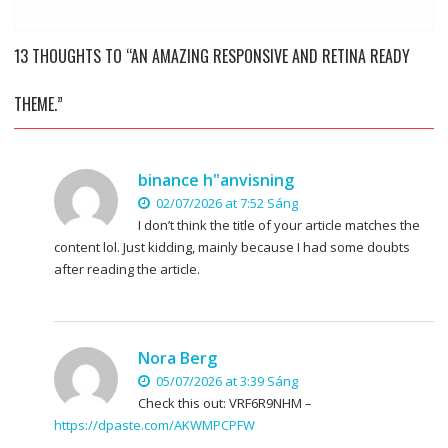
13 THOUGHTS TO “AN AMAZING RESPONSIVE AND RETINA READY
THEME.”
binance h"anvisning
02/07/2026 at 7:52 Sáng
I don’t think the title of your article matches the
content lol. Just kidding, mainly because I had some doubts
after reading the article.
Nora Berg
05/07/2026 at 3:39 Sáng
Check this out: VRF6R9NHM –
https://dpaste.com/AKWMPCPFW