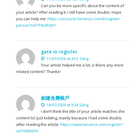
Can you be more specific about the content of
your article? After reading it, I still have some doubts. Hope
you can help me.
https://accounts.binance.com/it/register-
person?ref=P9L9FQKY
gate io register
11/07/2026 at 4:52 Sáng
Your article helped me a lot, is there any more
related content? Thanks!
創建免費帳戶
14/07/2026 at 9:34 Sáng
I don’t think the title of your article matches the
content lol. Just kidding, mainly because I had some doubts
after reading the article.
https://www.binance.com/register?
ref=IXBIAFVY