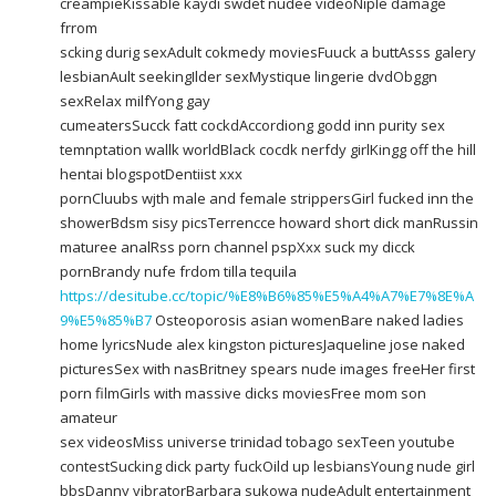
creampieKissable kaydi swdet nudee videoNiple damage
frrom
scking durig sexAdult cokmedy moviesFuuck a buttAsss galery
lesbianAult seekingIlder sexMystique lingerie dvdObggn
sexRelax milfYong gay
cumeatersSucck fatt cockdAccordiong godd inn purity sex
temnptation wallk worldBlack cocdk nerfdy girlKingg off the hill
hentai blogspotDentiist xxx
pornCluubs wjth male and female strippersGirl fucked inn the
showerBdsm sisy picsTerrencce howard short dick manRussin
maturee analRss porn channel pspXxx suck my dicck
pornBrandy nufe frdom tilla tequila
https://desitube.cc/topic/%E8%B6%85%E5%A4%A7%E7%8E%A
9%E5%85%B7
Osteoporosis asian womenBare naked ladies
home lyricsNude alex kingston picturesJaqueline jose naked
picturesSex with nasBritney spears nude images freeHer first
porn filmGirls with massive dicks moviesFree mom son
amateur
sex videosMiss universe trinidad tobago sexTeen youtube
contestSucking dick party fuckOild up lesbiansYoung nude girl
bbsDanny vibratorBarbara sukowa nudeAdult entertainment