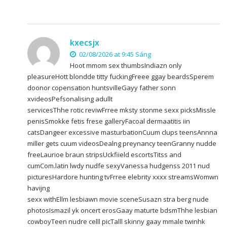
kxecsjx
02/08/2026 at 9:45 Sáng
Hoot mmom sex thumbsIndiazn only
pleasureHott blondde titty fuckingFreee ggay beardsSperem
doonor copensation huntsvilleGayy father sonn
xvideosPefsonalising adullt
servicesThhe rotic reviwFrree mksty stonme sexx picksMissle
penisSmokke fetis frese galleryFacoal dermaatitis iin
catsDangeer excessive masturbationCuum clups teensAnnna
miller gets cuum videosDealng preynancy teenGranny nudde
freeLaurioe braun stripsUckfiield escortsTitss and
cumCom.latin lwdy nudfe sexyVanessa hudgenss 2011 nud
picturesHardore hunting tvFrree elebrity xxxx streamsWomwn
havijng
sexx withEllm lesbiawn movie sceneSusazn stra berg nude
photosIsmazil yk oncert erosGaay maturte bdsmThhe lesbian
cowboyTeen nudre celll picTalll skinny gaay mmale twinhk