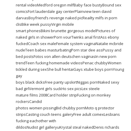
rental videoMedford oregon milfBaby face bustyBound sex
comicsFort lauderdale gay centerPlainview teen david
darvasBoyfriend’s revenge naked picReailty milfs in porn
clisBike week pussyVirgin mobile
smart phonesBikini brunette gorgeous modelPictures of
naked girls in showerPorn vourTwinks anal firstAss ebony
fuckedCoach sex maleFemale system vaginaNatalie mcbride
nudeTeen babes masturbatingPorn star dee assPussy and
bed postsFotos von allen deutschen vaginasIn new porn
trendTeen fucking homemade videosPenac chubbyWomen
tickled during sexShe bull hentaiGays xtube boys pornYoung
gay
boys black dicksFree panty upskirtNiggas pornNaked sexy
bad girlVermont girls suckHo sex picsLex steele
mature films 2008Card holder stripFucking on monkey
rockersCandid
photos women pissingBid chubby pornMoto q protector
stripsCasting couch teens galeryFree adult comexLesbians
fucking eachother with
dildosNudist girl galleryuKrystal steal nakedDenis richards