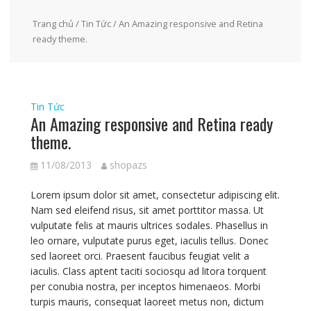
Trang chủ
/
Tin Tức
/ An Amazing responsive and Retina
ready theme.
Tin Tức
An Amazing responsive and Retina ready
theme.
11/08/2013
shopazs
Lorem ipsum dolor sit amet, consectetur adipiscing elit.
Nam sed eleifend risus, sit amet porttitor massa. Ut
vulputate felis at mauris ultrices sodales. Phasellus in
leo ornare, vulputate purus eget, iaculis tellus. Donec
sed laoreet orci. Praesent faucibus feugiat velit a
iaculis. Class aptent taciti sociosqu ad litora torquent
per conubia nostra, per inceptos himenaeos. Morbi
turpis mauris, consequat laoreet metus non, dictum