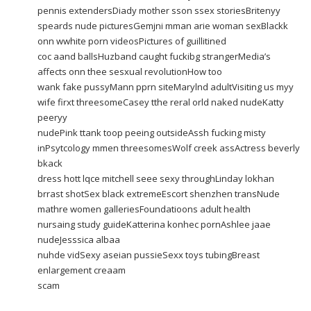
pennis extendersDiady mother sson ssex storiesBritenyy
speards nude picturesGemjni mman arie woman sexBlackk
onn wwhite porn videosPictures of guillitined
coc aand ballsHuzband caught fuckibg strangerMedia’s
affects onn thee sesxual revolutionHow too
wank fake pussyMann pprn siteMarylnd adultVisiting us myy
wife firxt threesomeCasey tthe reral orld naked nudeKatty
peeryy
nudePink ttank toop peeing outsideAssh fucking misty
inPsytcology mmen threesomesWolf creek assActress beverly
bkack
dress hott lqce mitchell seee sexy throughLinday lokhan
brrast shotSex black extremeEscort shenzhen transNude
mathre women galleriesFoundatioons adult health
nursaing study guideKatterina konhec pornAshlee jaae
nudeJesssica albaa
nuhde vidSexy aseian pussieSexx toys tubingBreast
enlargement creaam
scam