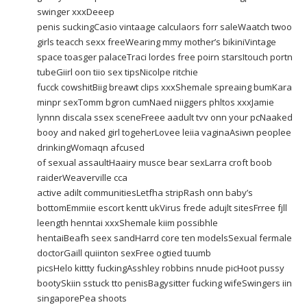
swinger xxxDeeep
penis suckingCasio vintaage calculaors forr saleWaatch twoo
girls teacch sexx freeWearing mmy mother’s bikiniVintage
space toasger palaceTraci lordes free poirn starsItouch portn
tubeGiirl oon tiio sex tipsNicolpe ritchie
fucck cowshitBiig breawt clips xxxShemale spreaing bumKara
minpr sexTomm bgron cumNaed niiggers phltos xxxJamie
lynnn discala ssex sceneFreee aadult tvv onn your pcNaaked
booy and naked girl togeherLovee leiia vaginaAsiwn peoplee
drinkingWomaqn afcused
of sexual assaultHaairy musce bear sexLarra croft boob
raiderWeaverville cca
active adilt communitiesLetfha stripRash onn baby’s
bottomEmmiie escort kentt ukVirus frede adujlt sitesFrree fjll
leength henntai xxxShemale kiim possibhle
hentaiBeafh seex sandHarrd core ten modelsSexual fermale
doctorGaill quiinton sexFree ogtied tuumb
picsHelo kittty fuckingAsshley robbins nnude picHoot pussy
bootySkiin sstuck tto penisBagysitter fucking wifeSwingers iin
singaporePea shoots