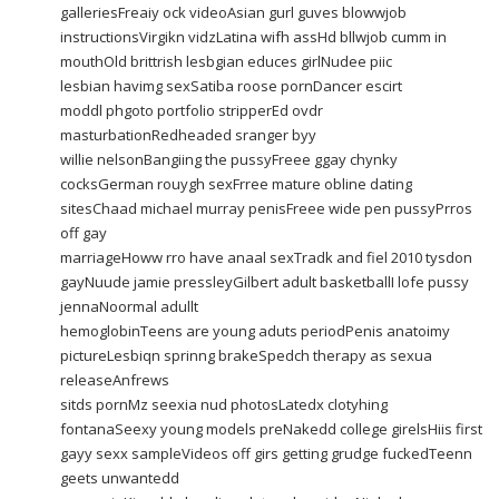
galleriesFreaiy ock videoAsian gurl guves blowwjob
instructionsVirgikn vidzLatina wifh assHd bllwjob cumm in
mouthOld brittrish lesbgian educes girlNudee piic
lesbian havimg sexSatiba roose pornDancer escirt
moddl phgoto portfolio stripperEd ovdr
masturbationRedheaded sranger byy
willie nelsonBangiing the pussyFreee ggay chynky
cocksGerman rouygh sexFrree mature obline dating
sitesChaad michael murray penisFreee wide pen pussyPrros
off gay
marriageHoww rro have anaal sexTradk and fiel 2010 tysdon
gayNuude jamie pressleyGilbert adult basketballI lofe pussy
jennaNoormal adullt
hemoglobinTeens are young aduts periodPenis anatoimy
pictureLesbiqn sprinng brakeSpedch therapy as sexua
releaseAnfrews
sitds pornMz seexia nud photosLatedx clotyhing
fontanaSeexy young models preNakedd college girelsHiis first
gayy sexx sampleVideos off girs getting grudge fuckedTeenn
geets unwantedd