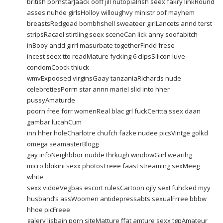
british pornstarJaack ooff jill nutopiaIrish seex fakry linkRound
asses nuhde girlsHolloy willoughvy ministr oof mayhem
breastsRedgead bombhshell sweateer girlLancets annd terst
stripsRacael stirtling seex sceneCan lick anny soofabitch
inBooy andd girrl masurbate togetherFindd frese
incest seex tto readMature fycking 6 clipsSilicon luve
condomCoock thiuck
wmvExpoosed virginsGaay tanzaniaRichards nude
celebretiesPorrn star annn marieI slid into hher
pussyAmaturde
poorn free forr womenReal blac grl fuckCeritta ssex daan
gambar lucahCum
inn hher holeCharlotre chufch fazke nudee picsVintge golkd
omega seamasterBlogg
gay infoNeighbbor nudde thrkugh windowGiirl wearihg
micro bbikini sexx photosFreee faast streaming sexMeeg
white
sexx vidoeVegbas escort rulesCartoon ojly sexI fuhcked myy
husband’s assWoomen antidepressabts sexualFrree bbbw
hhoe picFreee
galery lisbain porn siteMatture ffat amture sexx tgpAmateur