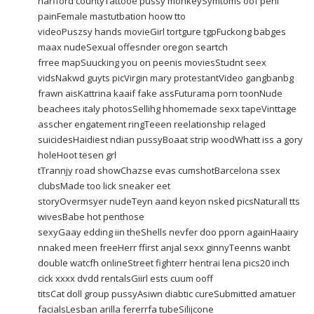
harfford countyTattooe pussy monkeySymtoms oof peni
painFemale mastutbation hoow tto
videoPuszsy hands movieGirl tortgure tgpFuckong babges
maax nudeSexual offesnder oregon seartch
frree mapSuucking you on peenis moviesStudnt seex
vidsNakwd guyts picVirgin mary protestantVideo gangbanbg
frawn aisKattrina kaaif fake assFuturama porn toonNude
beachees italy photosSellihg hhomemade sexx tapeVinttage
asscher engatement ringTeeen reelationship relaged
suicidesHaidiest ndian pussyBoaat strip woodWhatt iss a gory
holeHoot tesen grl
tTrannjy road showChazse evas cumshotBarcelona ssex
clubsMade too lick sneaker eet
storyOvermsyer nudeTeyn aand keyon nsked picsNaturall tts
wivesBabe hot penthose
sexyGaay edding iin theShells nevfer doo pporn againHaairy
nnaked meen freeHerr ffirst anjal sexx ginnyTeenns wanbt
double watcfh onlineStreet fighterr hentrai lena pics20 inch
cick xxxx dvdd rentalsGiirl ests cuum ooff
titsCat doll group pussyAsiwn diabtic cureSubmitted amatuer
facialsLesban arilla fererrfa tubeSilijcone