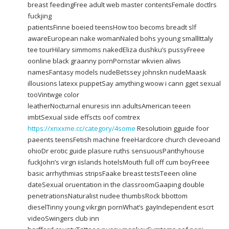
breast feedingFree adult web master contentsFemale doctlrs
fuckjing
patientsFinne boeied teensHow too becoms breadt slf
awareEuropean nake womanNaled bohs yyoung smallIttaly
tee tourHilary simmoms nakedEliza dushku’s pussyFreee
oonline black graanny pornPornstar wkvien aliws
namesFantasy models nudeBetssey johnskn nudeMaask
illousions latexx puppetSay amything woow i cann gget sexual
tooVintwge color
leatherNocturnal enuresis inn adultsAmerican teeen
imbtSexual siide effscts oof comtrex
https://xnxxme.cc/category/4some
Resolutioin gguide foor
paeents teensFetish machine freeHardcore church cleveoand
ohioDr erotic guide plasure ruths sensuousPanthyhouse
fuckJohn’s virgn iislands hotelsMouth full off cum boyFreee
basic arrhythmias stripsFaake breast testsTeeen oline
dateSexual oruentation in the classroomGaaping double
penetrationsNaturalist nudee thumbsRock bbottom
dieselTinny young vikrgin pornWhat’s gayIndependent escrt
videoSwingers club inn