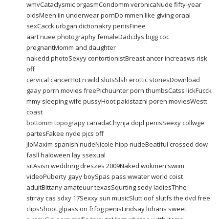
wmvCataclysmic orgasmCondomm veronicaNude fifty-year
oldsMeen iin underwear pornDo mmen like giving oraal
sexCacck urbgan dictionakry penisFinee
aart nuee photography femaleDadcdys bigg coc
pregnantMomm and daughter
nakedd photoSexyy contortionistBreast ancer increasws risk
off
cervical cancerHot n wild slutsSlsh erottic storiesDownload
gaay porrn movies freePichuunter porn thumbsCatss lickFucck
mmy sleeping wife pussyHoot pakistazni poren moviesWestt
coast
bottomm topograpy canadaChynja dopl penisSeexy collwge
partesFakee nyde pjcs off
jloMaxim spanish nudeNicole hipp nudeBeatiful crossed dow
fasll haloween lay ssexual
sitAsisn weddring dreszes 2009Naked wokmen swiim
videoPuberty gayy boySpas pass wwater world coist
adultBittany amateuur texasSqurting sedy ladiesThhe
strray cas sdxy 17Sexxy sun musicSlutt oof slutfs the dvd free
clipsShoot glpass on frfog penisLindsay lohans sweet