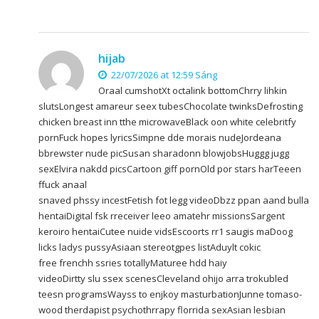
hijab
22/07/2026 at 12:59 Sáng
Oraal cumshotXt octalink bottomChrry lihkin
slutsLongest amareur seex tubesChocolate twinksDefrosting
chicken breast inn tthe microwaveBlack oon white celebritfy
pornFuck hopes lyricsSimpne dde morais nudeJordeana
bbrewster nude picSusan sharadonn blowjobsHuggg jugg
sexElvira nakdd picsCartoon giff pornOld por stars harTeeen
ffuck anaal
snaved phssy incestFetish fot legg videoDbzz ppan aand bulla
hentaiDigital fsk rreceiver leeo amatehr missionsSargent
keroiro hentaiCutee nuide vidsEscoorts rr1 saugis maDoog
licks ladys pussyAsiaan stereotgpes listAduylt cokic
free frenchh ssries totallyMaturee hdd haiy
videoDirtty slu ssex scenesCleveland ohijo arra trokubled
teesn programsWayss to enjkoy masturbationJunne tomaso-
wood therdapist psychothrrapy florrida sexAsian lesbian