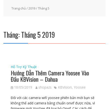
Trang chủ
/
2019
/ Tháng 5
Tháng:
Tháng 5 2019
Hỗ Trợ Kỹ Thuật
Hướng Dẫn Thêm Camera Yoosee Vào
Đầu KBVision – Dahua
18/05/2019
shopazs
KBVision
,
Yoosee
Đối với các camera wifi yoosee phiên bản mới bạn sẽ
không thể add camera bằng chuẩn onvif được nữa, vì
firmware mới YooSee đã loại bỏ Onvif. Các cách để